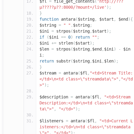
$fl
=
file_get_contents
(
'http://???
µ?????µ??:8000/?mount=/live'
);
}
function
antara
(
$string
,
$start
,
$end
){
$string
=
" "
.
$string
;
$ini
=
strpos
(
$string
,
$start
);
if
(
$ini
==
0
)
return
""
;
$ini
+=
strlen
(
$start
);
$len
=
strpos
(
$string
,
$end
,
$ini
)
-
$in
i
;
return
substr
(
$string
,
$ini
,
$len
);
}
$stream
=
antara
(
$fl
,
"<td>Stream Title:
</td>\n<td class=\"streamdata\">"
,
"</td
>"
);
$description
=
antara
(
$fl
,
"<td>Stream
Description:</td>\n<td class=\"streamda
ta\">"
,
"</td>"
);
$listeners
=
antara
(
$fl
,
"<td>Current L
isteners:</td>\n<td class=\"streamdata
\">"
,
"</td>"
);