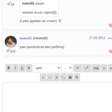
metra52
пишет:
65
напиши аську парня))))
я уже думаю не стоит) :D
27.09.2011
metra52
@metra52
уже раскололи вас ребята)
833