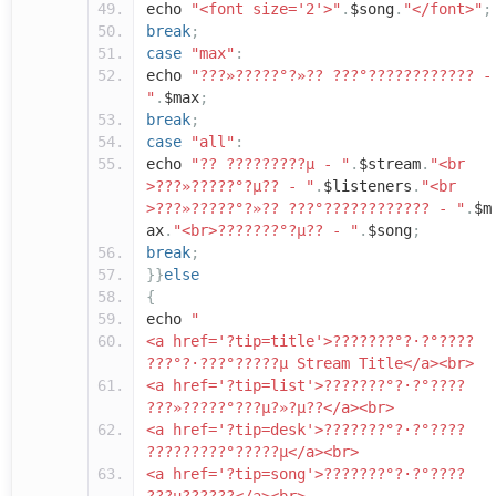
echo
"<font size='2'>"
.
$song
.
"</font>"
;
break
;
case
"max"
:
echo
"???»?????°?»?? ???°???????????? -
"
.
$max
;
break
;
case
"all"
:
echo
"?? ?????????µ - "
.
$stream
.
"<br
>???»?????°?µ?? - "
.
$listeners
.
"<br
>???»?????°?»?? ???°???????????? - "
.
$m
ax
.
"<br>???????°?µ?? - "
.
$song
;
break
;
}}
else
{
echo
"
<a href='?tip=title'>???????°?·?°????
???°?·???°?????µ Stream Title</a><br>
<a href='?tip=list'>???????°?·?°????
???»?????°???µ?»?µ??</a><br>
<a href='?tip=desk'>???????°?·?°????
?????????°?????µ</a><br>
<a href='?tip=song'>???????°?·?°????