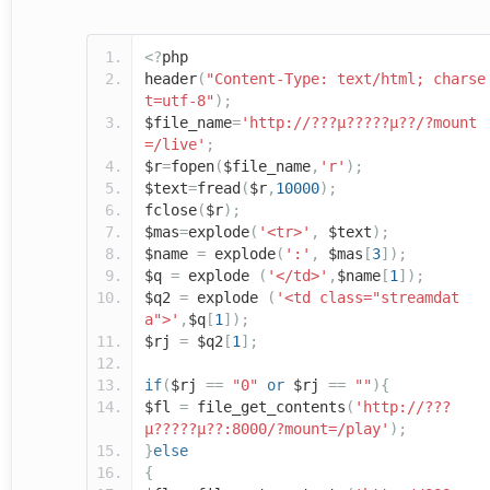
<?
php
header
(
"Content-Type: text/html; charse
t=utf-8"
);
$file_name
=
'http://???µ?????µ??/?mount
=/live'
;
$r
=
fopen
(
$file_name
,
'r'
);
$text
=
fread
(
$r
,
10000
);
fclose
(
$r
);
$mas
=
explode
(
'<tr>'
,
$text
);
$name
=
explode
(
':'
,
$mas
[
3
]);
$q
=
explode
(
'</td>'
,
$name
[
1
]);
$q2
=
explode
(
'<td class="streamdat
a">'
,
$q
[
1
]);
$rj
=
$q2
[
1
];
if
(
$rj
==
"0"
or
$rj
==
""
){
$fl
=
file_get_contents
(
'http://???
µ?????µ??:8000/?mount=/play'
);
}
else
{