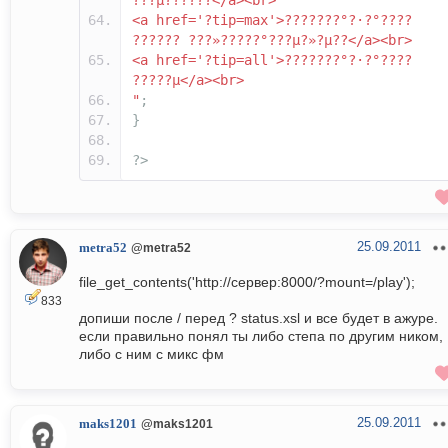
???µ??????</a><br>
<a href='?tip=max'>???????°?·?°????
?????? ???»?????°???µ?»?µ??</a><br>
<a href='?tip=all'>???????°?·?°????
?????µ</a><br>
"
;
}
?>
25.09.2011
metra52
@metra52
file_get_contents('http://сервер:8000/?mount=/play');
833
допиши после / перед ? status.xsl и все будет в ажуре.
если правильно понял ты либо степа по другим ником,
либо с ним с микс фм
25.09.2011
maks1201
@maks1201