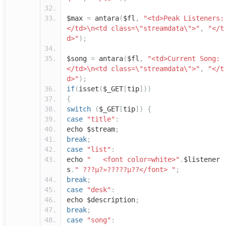
$max
=
antara
(
$fl
,
"<td>Peak Listeners:
</td>\n<td class=\"streamdata\">"
,
"</t
d>"
);
$song
=
antara
(
$fl
,
"<td>Current Song:
</td>\n<td class=\"streamdata\">"
,
"</t
d>"
);
if
(
isset
(
$_GET
[
tip
]))
{
switch
(
$_GET
[
tip
])
{
case
"title"
:
echo $stream
;
break
;
case
"list"
:
echo
" <font color=white>"
.
$listener
s
.
" ???µ?»?????µ??</font> "
;
break
;
case
"desk"
:
echo $description
;
break
;
case
"song"
: