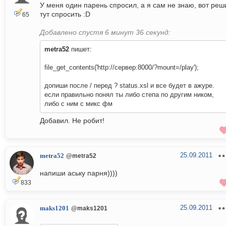
У меня один парень спросил, а я сам не знаю, вот реш
тут спросить :D
65
Добавлено спустя 6 минут 36 секунд:
metra52
пишет:
file_get_contents('http://сервер:8000/?mount=/play');
допиши после / перед ? status.xsl и все будет в ажуре.
если правильно понял ты либо степа по другим ником,
либо с ним с микс фм
Добавил. Не робит!
25.09.2011
metra52
@metra52
напиши аську парня))))
833
25.09.2011
maks1201
@maks1201