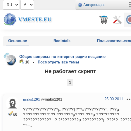
Авторизация
VMESTE.EU
Основное
Radiotalk
Пользовательско
Общие вопросы по интернет радио вещанию
10 •
Посмотреть все темы
Не работает скрипт
1
25.09.2011
maks1201
@maks1201
???????????????µ ?????¶?°?»?????????°, ???µ
???????????°?? ???????µ???? ???µ ???°??????
65
????????????.. ? ?°???????µ ?????????µ ???°?±????
°?»..