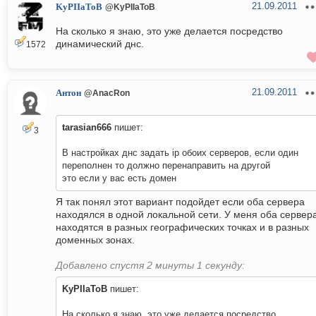
21.09.2011
KyPIIaToB
@KyPIIaToB
На сколько я знаю, это уже делается посредство
динамический днс.
1572
21.09.2011
Антон
@AnacRon
tarasian666
пишет:
3
В настройках днс задать ip обоих серверов, если один
переполнен то должно перенаправить на другой
это если у вас есть домен
Я так понял этот вариант подойдет если оба сервера
находялся в одной локальной сети. У меня оба сервер
находятся в разных географических точках и в разных
доменных зонах.
Добавлено спустя 2 минуты 1 секунду:
KyPIIaToB
пишет:
На сколько я знаю, это уже делается посредство