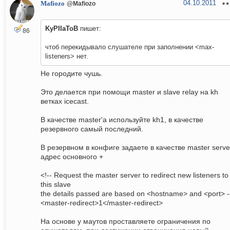
04.10.2011
Mafiozo
@Mafiozo
KyPIIaToB
пишет:
86
чтоб перекидывало слушателе при заполнении <max-
listeners> нет.
Не городите чушь.
Это делается при помощи master и slave relay на kh
ветках icecast.
В качестве master'a используйте kh1, в качестве
резервного самый последний.
В резервном в конфиге задаете в качестве master serve
адрес основного +
<!-- Request the master server to redirect new listeners to
this slave
the details passed are based on <hostname> and <port> -
<master-redirect>1</master-redirect>
На основе у маутов проставляете ограничения по