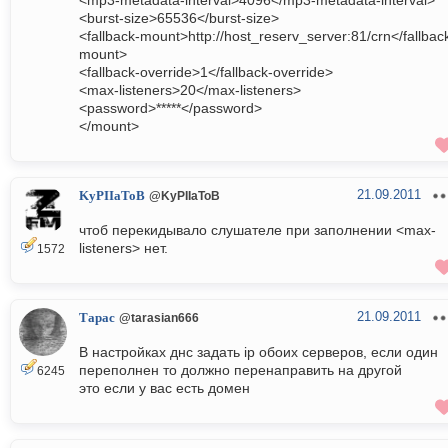
<mp3-metadata-interval>4096</mp3-metadata-interval>
<burst-size>65536</burst-size>
<fallback-mount>http://host_reserv_server:81/crn</fallbac
mount>
<fallback-override>1</fallback-override>
<max-listeners>20</max-listeners>
<password>*****</password>
</mount>
21.09.2011
KyPIIaToB
@KyPIIaToB
чтоб перекидывало слушателе при заполнении <max-
listeners> нет.
1572
21.09.2011
Тарас
@tarasian666
В настройках днс задать ip обоих серверов, если один
переполнен то должно перенаправить на другой
6245
это если у вас есть домен