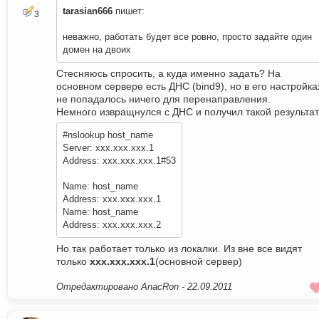
tarasian666
пишет:
3
неважно, работать будет все ровно, просто задайте один
домен на двоих
Стесняюсь спросить, а куда именно задать? На
основном сервере есть ДНС (bind9), но в его настройка
не попадалось ничего для перенаправления.
Немного извращнулся с ДНС и получил такой результат
#nslookup host_name
Server: xxx.xxx.xxx.1
Address: xxx.xxx.xxx.1#53
Name: host_name
Address: xxx.xxx.xxx.1
Name: host_name
Address: xxx.xxx.xxx.2
Но так работает только из локалки. Из вне все видят
только
xxx.xxx.xxx.1
(основной сервер)
Отредактировано AnacRon -
22.09.2011