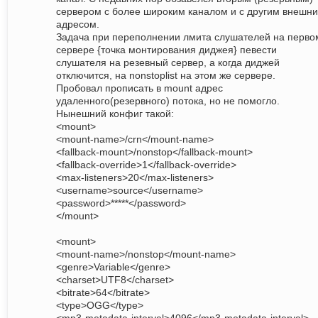
сервером с более широким каналом и с другим внешн
адресом.
Задача при переполнении лмита слушателей на перво
сервере {точка монтирования диджея} певести
слушателя на резевный сервер, а когда диджей
отключится, на nonstoplist на этом же сервере.
Пробовал прописать в mount адрес
удаленного(резервного) потока, но не помогло.
Нынешний конфиг такой:
<mount>
<mount-name>/crn</mount-name>
<fallback-mount>/nonstop</fallback-mount>
<fallback-override>1</fallback-override>
<max-listeners>20</max-listeners>
<username>source</username>
<password>*****</password>
</mount>
<mount>
<mount-name>/nonstop</mount-name>
<genre>Variable</genre>
<charset>UTF8</charset>
<bitrate>64</bitrate>
<type>OGG</type>