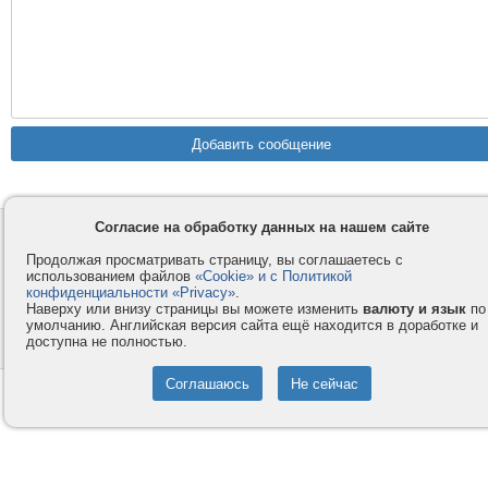
Согласие на обработку данных на нашем сайте
Контакты
Privacy и Cookie
Компания
Правила и условия
Продолжая просматривать страницу, вы соглашаетесь с
использованием файлов
«Cookie» и с Политикой
Услуги
Помощь
конфиденциальности «Privacy»
.
Наверху или внизу страницы вы можете изменить
валюту и язык
по
Как оплатить
Форумы
умолчанию. Английская версия сайта ещё находится в доработке и
доступна не полностью.
© 2008-2026
VMESTE.EU
- Все права защищены.