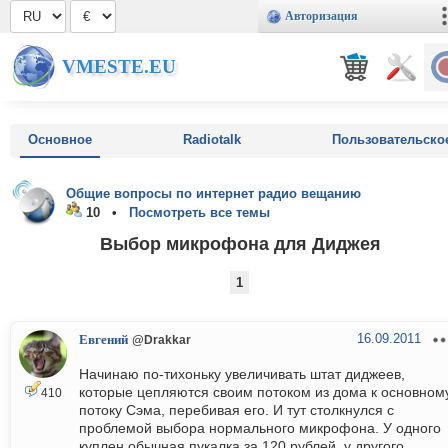
Авторизация
VMESTE.EU
Основное
Radiotalk
Пользовательско
Общие вопросы по интернет радио вещанию
10 •
Посмотреть все темы
Выбор микрофона для Диджея
1
16.09.2011
Евгений
@Drakkar
Начинаю по-тихоньку увеличивать штат диджеев,
которые цепляются своим потоком из дома к основном
410
потоку Сэма, перебивая его. И тут столкнулся с
проблемой выбора нормального микрофона. У одного
куплен обычная пукалка за 120 рублей, у другого