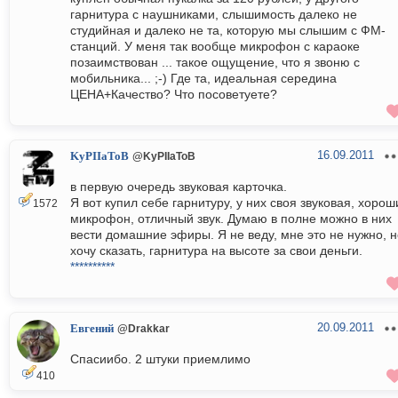
гарнитура с наушниками, слышимость далеко не
студийная и далеко не та, которую мы слышим с ФМ-
станций. У меня так вообще микрофон с караоке
позаимствован ... такое ощущение, что я звоню с
мобильника... ;-) Где та, идеальная середина
ЦЕНА+Качество? Что посоветуете?
16.09.2011
KyPIIaToB
@KyPIIaToB
в первую очередь звуковая карточка.
Я вот купил себе гарнитуру, у них своя звуковая, хорош
1572
микрофон, отличный звук. Думаю в полне можно в них
вести домашние эфиры. Я не веду, мне это не нужно, н
хочу сказать, гарнитура на высоте за свои деньги.
**********
20.09.2011
Евгений
@Drakkar
Спасиибо. 2 штуки приемлимо
410