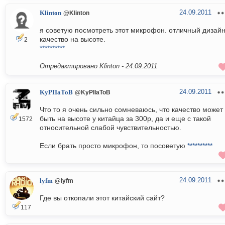
24.09.2011
Klinton
@Klinton
я советую посмотреть этот микрофон. отличный дизайн
качество на высоте.
2
**********
Отредактировано Klinton -
24.09.2011
24.09.2011
KyPIIaToB
@KyPIIaToB
Что то я очень сильно сомневаюсь, что качество может
быть на высоте у китайца за 300р, да и еще с такой
1572
относительной слабой чувствительностью.
Если брать просто микрофон, то посоветую
**********
24.09.2011
lyfm
@lyfm
Где вы откопали этот китайский сайт?
117