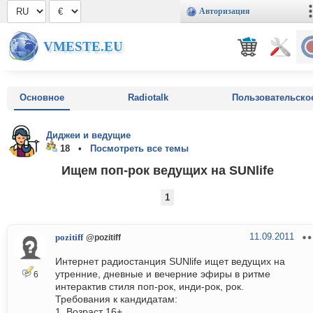
Авторизация
VMESTE.EU
Основное
Radiotalk
Пользовательско
Диджеи и ведущие
18 •
Посмотреть все темы
Ищем поп-рок ведущих на SUNlife
1
11.09.2011
pozitiff
@pozitiff
Интернет радиостанция SUNlife ищет ведущих на
утренние, дневные и вечерние эфиры в ритме
6
интерактив стиля поп-рок, инди-рок, рок.
Требования к кандидатам:
1. Возраст 16+