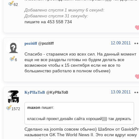
62
Добавлено спустя 1 минуту 6 секунд:
Добавлено спустя 31 секунду:
пишите на 453 558 734
12.09.2011
pozitiff
@pozitiff
Спасибо - стараемся изо всех сил. На данный момент
еще не все разделы готовы но будем делать все
6
возможное чтобы к 15 сентября если не все то
большинство работало в полном объеме)
13.09.2011
KyPIIaToB
@KyPIIaToB
maxon
пишет:
1572
классный проект,дизайн сайта хороший)))) так держать
Сделано на joomla совсем обычно) Шаблон от GavickPr
называется GK The World News II. Это если вдруг кому