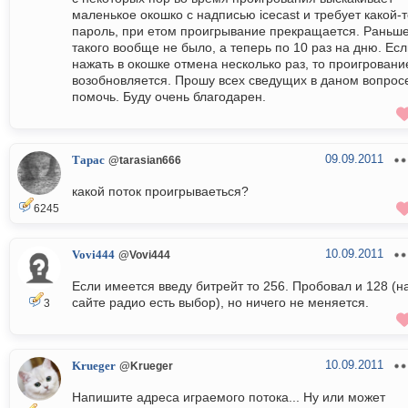
маленькое окошко с надписью icecast и требует какой-
пароль, при етом проигрывание прекращается. Раньш
такого вообще не было, а теперь по 10 раз на дню. Ес
нажать в окошке отмена несколько раз, то проигровани
возобновляется. Прошу всех сведущих в даном вопрос
помочь. Буду очень благодарен.
09.09.2011
Тарас
@tarasian666
какой поток проигрываеться?
6245
10.09.2011
Vovi444
@Vovi444
Если имеется введу битрейт то 256. Пробовал и 128 (н
сайте радио есть выбор), но ничего не меняется.
3
10.09.2011
Krueger
@Krueger
Напишите адреса играемого потока... Ну или может