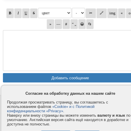
Согласие на обработку данных на нашем сайте
Продолжая просматривать страницу, вы соглашаетесь с
Контакты
Privacy и Cookie
использованием файлов
«Cookie» и с Политикой
Компания
Правила и условия
конфиденциальности «Privacy»
.
Наверху или внизу страницы вы можете изменить
валюту и язык
по
Услуги
Помощь
умолчанию. Английская версия сайта ещё находится в доработке и
Как оплатить
Форумы
доступна не полностью.