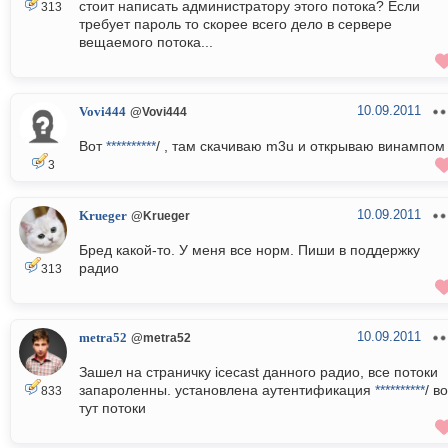
стоит написать администратору этого потока? Если
313
требует пароль то скорее всего дело в сервере
вещаемого потока...
10.09.2011
Vovi444
@Vovi444
Вот
**********
/ , там скачиваю m3u и открываю винампом
3
10.09.2011
Krueger
@Krueger
Бред какой-то. У меня все норм. Пиши в поддержку
радио
313
10.09.2011
metra52
@metra52
Зашел на страничку icecast данного радио, все потоки
запароленны. установлена аутентификация
**********
/ в
833
тут потоки