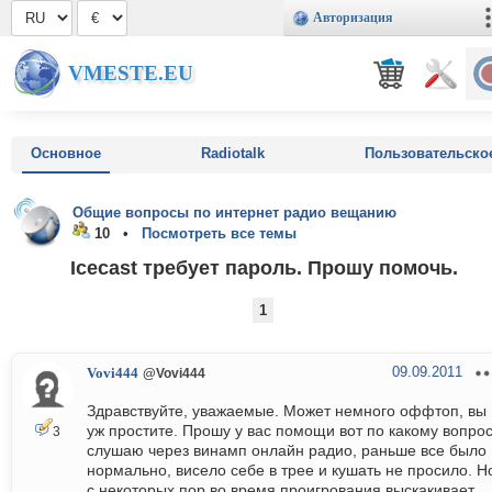
Авторизация
VMESTE.EU
Основное
Radiotalk
Пользовательско
Общие вопросы по интернет радио вещанию
10 •
Посмотреть все темы
Icecast требует пароль. Прошу помочь.
1
09.09.2011
Vovi444
@Vovi444
Здравствуйте, уважаемые. Может немного оффтоп, вы
уж простите. Прошу у вас помощи вот по какому вопрос
3
слушаю через винамп онлайн радио, раньше все было
нормально, висело себе в трее и кушать не просило. Н
с некоторых пор во время проигрования выскакивает