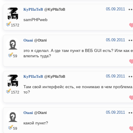
05.09.2011
KyPIIaToB
@KyPIIaToB
samPHPweb
1572
05.09.2011
Otani
@Otani
это я сделал. А где там пункт в ВЕБ GUI есть? Или как е
влепить туда?
59
05.09.2011
KyPIIaToB
@KyPIIaToB
Там свой интерфейс есть, не понимаю в чем проблема
то?
1572
05.09.2011
Otani
@Otani
какой пункт?
59