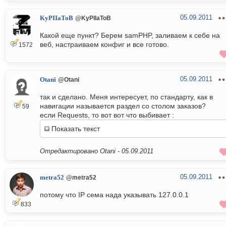
05.09.2011
KyPIIaToB
@KyPIIaToB
Какой еще пункт? Берем samPHP, заливаем к себе на
веб, настраиваем конфиг и все готово.
1572
05.09.2011
Otani
@Otani
так и сделано. Меня интересует, по стандарту, как в
навигации называется раздел со столом заказов?
59
если Requests, то вот вот что выбивает :
Показать текст
Отредактировано Otani -
05.09.2011
05.09.2011
metra52
@metra52
потому что IP сема нада указывать 127.0.0.1
833