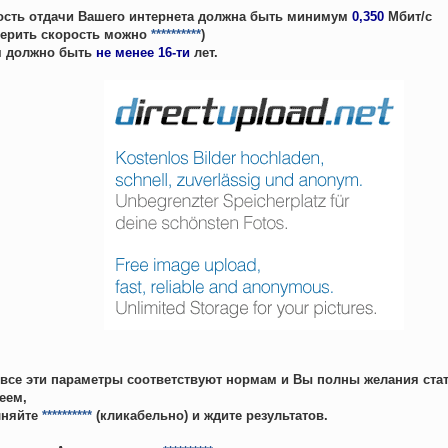
ость отдачи Вашего интернета должна быть минимум
0,350
Мбит/c
верить скорость можно
**********
)
м должно быть
не менее 16-ти
лет.
 все эти параметры соответствуют нормам и Вы полны желания ст
еем,
лняйте
**********
(кликабельно) и ждите результатов.