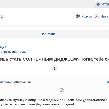
Автор
EU
Услуги
Инст
Radiotalk
ущие
отреть все темы
ешь стать СОЛНЕЧНЫМ ДИДЖЕЕМ? Тогда тебе с
1
0
истратор
@RussianSun
ы любите музыку и общение с людьми приносит Вам удовольствие?
 у Вас есть шанс стать ДиДжеем нашего радио!