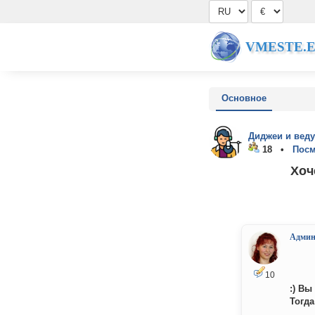
VMESTE.
Основное
Диджеи и вед
18 •
Посм
Хоч
Админ
10
:) В
Тогда