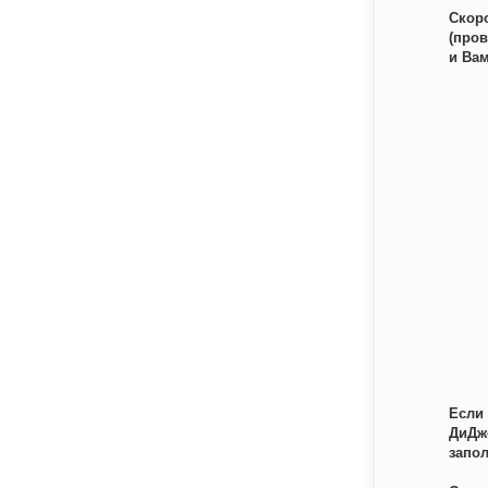
Скор
(про
и Ва
Если
ДиДж
запо