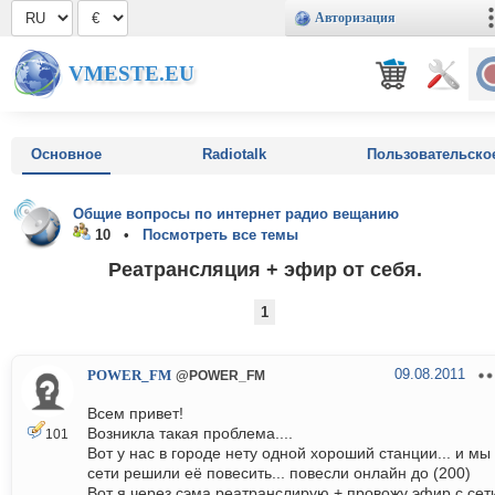
Авторизация
VMESTE.EU
Основное
Radiotalk
Пользовательско
Общие вопросы по интернет радио вещанию
10 •
Посмотреть все темы
Реатрансляция + эфир от себя.
1
09.08.2011
POWER_FM
@POWER_FM
Всем привет!
Возникла такая проблема....
101
Вот у нас в городе нету одной хороший станции... и мы
сети решили её повесить... повесли онлайн до (200)
Вот я через сэма реатранслирую + провожу эфир с сет