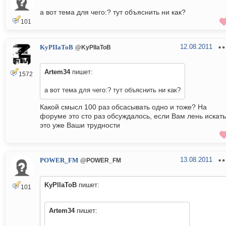
а вот тема для чего:? тут объяснить ни как?
101
12.08.2011
KyPIIaToB
@KyPIIaToB
Artem34
пишет:
1572
а вот тема для чего:? тут объяснить ни как?
Какой смысл 100 раз обсасывать одно и тоже? На
форуме это сто раз обсуждалось, если Вам лень искать
это уже Ваши трудности
13.08.2011
POWER_FM
@POWER_FM
KyPIIaToB
пишет:
101
Artem34
пишет: