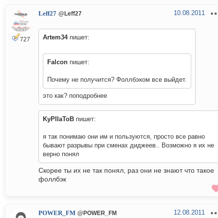
10.08.2011
Leff27
@Leff27
Artem34
пишет:
727
Falcon
пишет:
Почему не получится? Фоллбэком все выйдет.
это как? поподробнее
KyPIIaToB
пишет:
я так понимаю они им и пользуются, просто все равно
бывают разрывы при сменах диджеев.. Возможно я их не
верно понял
Скорее ты их не так понял, раз они не знают что такое
фоллбэк
12.08.2011
POWER_FM
@POWER_FM