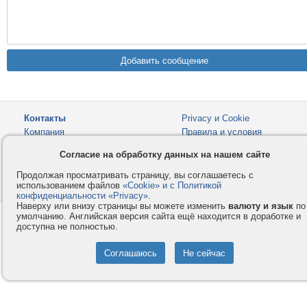
Контакты
Privacy и Cookie
Компания
Правила и условия
Услуги
Помощь
Согласие на обработку данных на нашем сайте
Как оплатить
Форумы
Продолжая просматривать страницу, вы соглашаетесь с
использованием файлов
«Cookie» и с Политикой
© 2008-2026
VMESTE.EU
- Все права защищены.
конфиденциальности «Privacy»
.
Наверху или внизу страницы вы можете изменить
валюту и язык
по
умолчанию. Английская версия сайта ещё находится в доработке и
доступна не полностью.