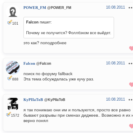
10.08.2011
POWER_FM
@POWER_FM
Falcon
пишет:
101
Почему не получится? Фоллбэком все выйдет.
это как? поподробнее
10.08.2011
Falcon
@Falcon
поиск по форуму fallback
Эта тема обсуждалась уже кучу раз.
888
10.08.2011
KyPIIaToB
@KyPIIaToB
я так понимаю они им и пользуются, просто все равно
бывают разрывы при сменах диджеев.. Возможно я их 
1572
верно понял