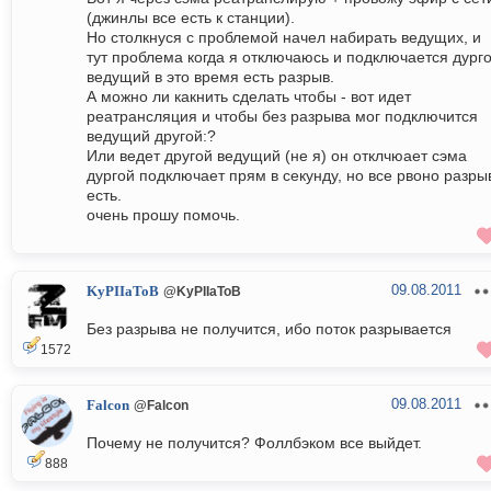
(джинлы все есть к станции).
Но столкнуся с проблемой начел набирать ведущих, и
тут проблема когда я отключаюсь и подключается дург
ведущий в это время есть разрыв.
А можно ли какнить сделать чтобы - вот идет
реатрансляция и чтобы без разрыва мог подключится
ведущий другой:?
Или ведет другой ведущий (не я) он отклчюает сэма
дургой подключает прям в секунду, но все рвоно разры
есть.
очень прошу помочь.
09.08.2011
KyPIIaToB
@KyPIIaToB
Без разрыва не получится, ибо поток разрывается
1572
09.08.2011
Falcon
@Falcon
Почему не получится? Фоллбэком все выйдет.
888