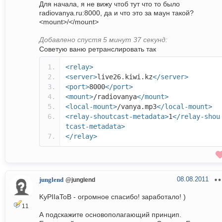
Для начала, я не вижу чтоб тут что то было
radiovanya.ru:8000, да и что это за маун такой?
<mount>/</mount>
Добавлено спустя 5 минут 37 секунд:
Советую ваню ретранслировать так
<relay>
<server>
live26.kiwi.kz
</server>
<port>
8000
</port>
<mount>
/radiovanya
</mount>
<local-mount>
/vanya.mp3
</local-mount>
<relay-shoutcast-metadata>
1
</relay-shou
tcast-metadata>
</relay>
08.08.2011
junglend
@junglend
KyPIIaToB - огромное спасибо! заработало! )
11
А подскажите основополагающий принцип.