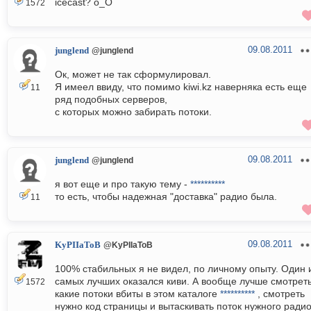
icecast? о_О
1572
09.08.2011
junglend
@junglend
Ок, может не так сформулировал.
Я имеел ввиду, что помимо kiwi.kz наверняка есть еще
11
ряд подобных серверов,
с которых можно забирать потоки.
09.08.2011
junglend
@junglend
я вот еще и про такую тему -
**********
то есть, чтобы надежная "доставка" радио была.
11
09.08.2011
KyPIIaToB
@KyPIIaToB
100% стабильных я не видел, по личному опыту. Один 
самых лучших оказался киви. А вообще лучше смотрет
1572
какие потоки вбиты в этом каталоге
**********
, смотреть
нужно код страницы и вытаскивать поток нужного радио