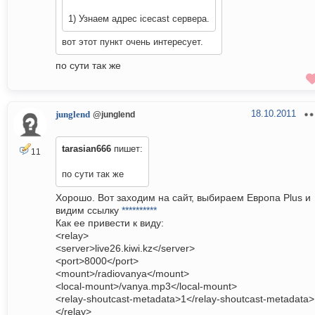
1) Узнаем адрес icecast сервера.
вот этот пункт очень интересует.
по сути так же
18.10.2011
junglend
@junglend
tarasian666
пишет:
11
по сути так же
Хорошо. Вот заходим на сайт, выбираем Европа Plus и
видим ссылку
**********
Как ее привести к виду:
<relay>
<server>live26.kiwi.kz</server>
<port>8000</port>
<mount>/radiovanya</mount>
<local-mount>/vanya.mp3</local-mount>
<relay-shoutcast-metadata>1</relay-shoutcast-metadata>
</relay>