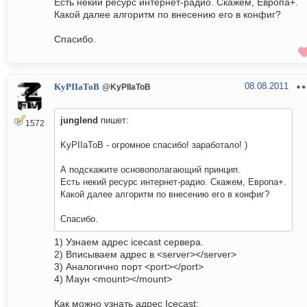
Есть некий ресурс интернет-радио. Скажем, Европа+.
Какой далее алгоритм по внесению его в конфиг?
Спасибо.
08.08.2011
KyPIIaToB
@KyPIIaToB
junglend
пишет:
1572
KyPIIaToB - огромное спасибо! заработало! )
А подскажите основополагающий принцип.
Есть некий ресурс интернет-радио. Скажем, Европа+.
Какой далее алгоритм по внесению его в конфиг?
Спасибо.
1) Узнаем адрес icecast сервера.
2) Вписываем адрес в <server></server>
3) Аналогично порт <port></port>
4) Маун <mount></mount>
Как можно узнать адрес Icecast: