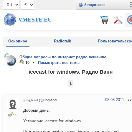
Авторизация
VMESTE.EU
Основное
Radiotalk
Пользовательско
Общие вопросы по интернет радио вещанию
10 •
Посмотреть все темы
icecast for windows. Радио Ваня
1
08.08.2011
junglend
@junglend
Добрый день.
11
Установил icecast for windows.
Помогите пожалуйста с конфигом в части <relay>...