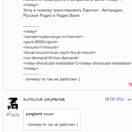
</relay>
Хочу в локалку транслировать Европа+, Авторадио,
Русское Радио и Радио Ваня.
-----------
<relay>
<server>radiovanya.ru</server>
<port>8000</port>
<mount>/</mount>
<local-mount>/ivan.mp3</local-mount>
<on-demand>0</on-demand>
<relay-shoutcast-metadata>1</relay-shoutcast-metadata>
</relay>
-----------
- почему-то так не работает (
08.08.2011
KyPIIaToB
@KyPIIaToB
junglend
пишет:
1572
- почему-то так не работает (