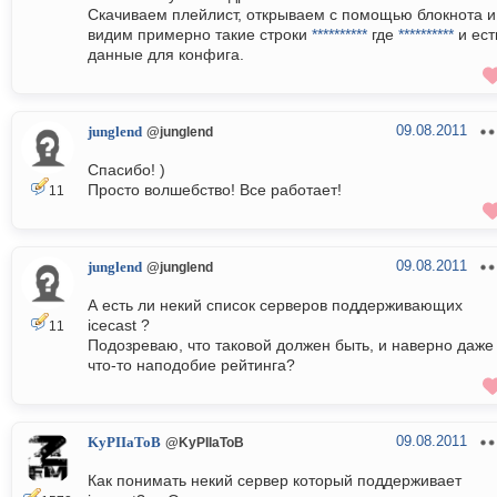
Скачиваем плейлист, открываем с помощью блокнота и
видим примерно такие строки
**********
где
**********
и ест
данные для конфига.
09.08.2011
junglend
@junglend
Спасибо! )
Просто волшебство! Все работает!
11
09.08.2011
junglend
@junglend
А есть ли некий список серверов поддерживающих
icecast ?
11
Подозреваю, что таковой должен быть, и наверно даже
что-то наподобие рейтинга?
09.08.2011
KyPIIaToB
@KyPIIaToB
Как понимать некий сервер который поддерживает