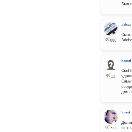
Был б
Falcon
Смотр
Adobe
888
kamal
Cool 
удале
12
Самый
сведе
для п
Sweet
Должн
их те
732