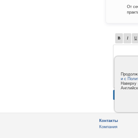
От се
практ
Продолжа
и с Поли
Наверху 
Английск
Контакты
Компания