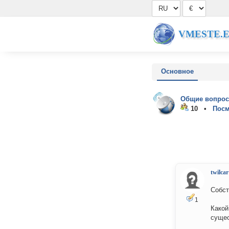
VMESTE.
Основное
Общие вопрос
10 •
Посм
twilcar
Собст
1
Какой
сущес