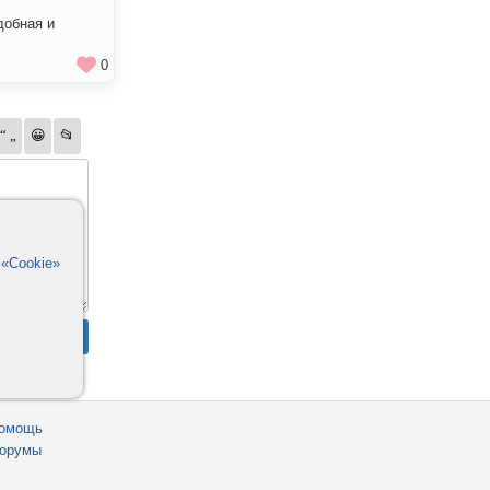
добная и
0
в
«Cookie»
омощь
орумы