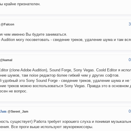
ы крайне признателен.
3
@Falcon
я чем именно Вы будите заниматься.
 Audition могу посоветовать - сведение треков, удаление шума и там в
0
@kamal
Editor (clone Adobe Audition), Sound Forge, Sony Vegas. Coold Editor я исп
ние шумов, там noise редактор более гибкий чем у других софтов.
 удобный это Sony Sound Forge - сведение треков, удаление шума и не 
ние треков можно воспользоваться Sony Vegas. Правда это в основном д
есен не вопрос.
0
_Jam
@Sweet_Jam
ость существует) Работа требует хорошего слуха и понимая музыкальн
чения. Все проги выше используют звукорежиссеры.