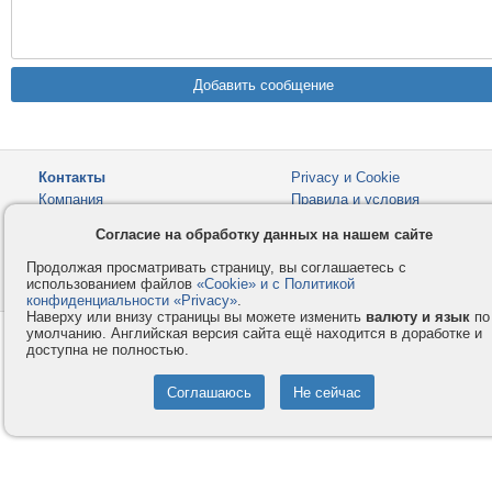
Контакты
Privacy и Cookie
Компания
Правила и условия
Услуги
Помощь
Согласие на обработку данных на нашем сайте
Как оплатить
Форумы
Продолжая просматривать страницу, вы соглашаетесь с
использованием файлов
«Cookie» и с Политикой
© 2008-2026
VMESTE.EU
- Все права защищены.
конфиденциальности «Privacy»
.
Наверху или внизу страницы вы можете изменить
валюту и язык
по
умолчанию. Английская версия сайта ещё находится в доработке и
доступна не полностью.