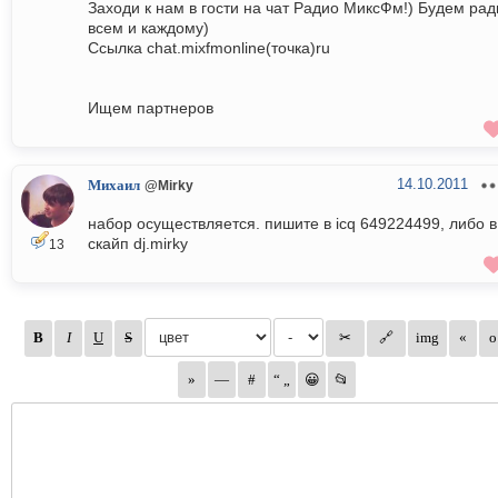
Заходи к нам в гости на чат Радио МиксФм!) Будем ра
всем и каждому)
Ссылка chat.mixfmonline(точка)ru
Ищем партнеров
14.10.2011
Михаил
@Mirky
набор осуществляется. пишите в icq 649224499, либо в
скайп dj.mirky
13