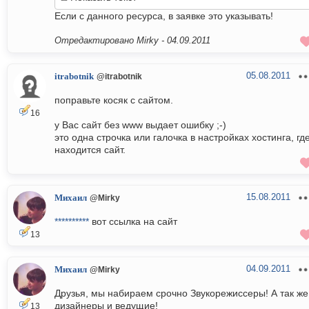
Если с данного ресурса, в заявке это указывать!
Отредактировано Mirky -
04.09.2011
05.08.2011
itrabotnik
@itrabotnik
поправьте косяк с сайтом.
16
у Вас сайт без www выдает ошибку ;-)
это одна строчка или галочка в настройках хостинга, гд
находится сайт.
15.08.2011
Михаил
@Mirky
**********
вот ссылка на сайт
13
04.09.2011
Михаил
@Mirky
Друзья, мы набираем срочно Звукорежиссеры! А так же
дизайнеры и ведущие!
13