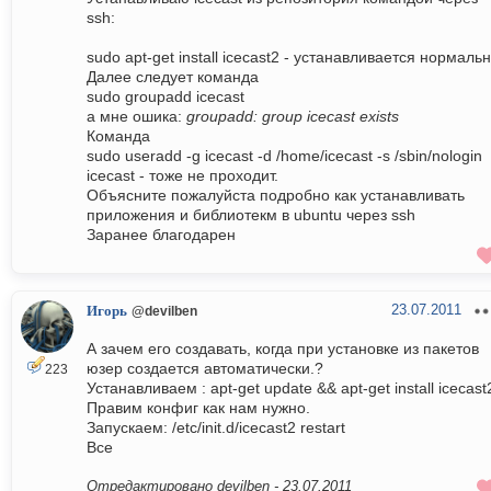
ssh:
sudo apt-get install icecast2 - устанавливается нормальн
Далее следует команда
sudo groupadd icecast
а мне ошика:
groupadd: group icecast exists
Команда
sudo useradd -g icecast -d /home/icecast -s /sbin/nologin
icecast - тоже не проходит.
Объясните пожалуйста подробно как устанавливать
приложения и библиотекм в ubuntu через ssh
Заранее благодарен
23.07.2011
Игорь
@devilben
А зачем его создавать, когда при установке из пакетов
юзер создается автоматически.?
223
Устанавливаем : apt-get update && apt-get install icecast
Правим конфиг как нам нужно.
Запускаем: /etc/init.d/icecast2 restart
Все
Отредактировано devilben -
23.07.2011