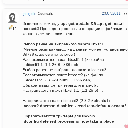
23.07.2011
gongalo
@gongalo
Выполняю команду
apt-get update && apt-get install
icecast2
Проходят процессы и операции с файлами, а 
12
конце вылетает такая вещь:
Выбор ранее не выбранного пакета libxslt1.1.
(Чтение базы данных... на данный момент установлено
39778 файлов и каталогов.)
Распаковывается пакет libxslt1.1 (из файла
.../libxslt1.1_1.1.26-6_i386.deb)...
Выбор ранее не выбранного пакета icecast2.
Распаковывается пакет icecast2 (из файла
.../icecast2_2.3.2-5ubuntu1_i386.deb)...
Обрабатываются триггеры для man-db ...
Настраивается пакет libxslt1.1 (1.1.26-6) ...
Настраивается пакет icecast2 (2.3.2-5ubuntu1) ...
icecast2 daemon disabled - read /etc/default/icecast2.
Обрабатываются триггеры для libc-bin ...
ldconfig deferred processing now taking place