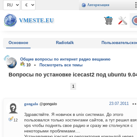
Авторизация
VMESTE.EU
Основное
Radiotalk
Пользовательско
Общие вопросы по интернет радио вещанию
10 •
Посмотреть все темы
Вопросы по установке icecast2 под ubuntu 9.0
1
23.07.2011
gongalo
@gongalo
Здравствйте. Я новичок в unix системах. До этого
пользовался только хостингами сайтов, а тут решил взя
12
vps чтобы поднять свое радио и сразу же столнулся с
некоторыми проблемами....
Устанавливаю icecast из репозитория командой через