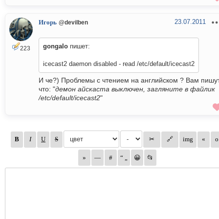
23.07.2011
Игорь
@devilben
gongalo
пишет:
223
icecast2 daemon disabled - read /etc/default/icecast2
И че?) Проблемы с чтением на английском ? Вам пишу
что: "
демон айскаста выключен, загляните в файлик
/etc/default/icecast2
"