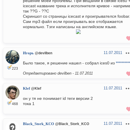
решение моей проблемы. При вещании в связке ices0 
icecast название трека и исполнителя кривое - наприм
так ??G - ??C
Скриншот со страницы icecast и проигрывателся foobar
Сам mp3 файл если проигрывать все отображается
нормально. Тэги написаны на английском языке.
11.07.2011
Игорь
@devilben
Было такое, я решение нашел - собрал ices0 из
*********
223
Отредактировано devilben -
11.07.2011
11.07.2011
Klef
@Klef
он у тя не понимает id теги версии 2
тока 1
468
11.07.2011
Black_Stork_KCO
@Black_Stork_KCO