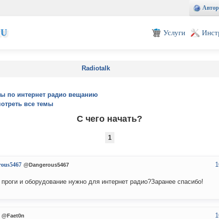
Автор
EU
Услуги
Инст
Radiotalk
ы по интернет радио вещанию
отреть все темы
С чего начать?
1
1
rous5467
@Dangerous5467
 проги и оборудование нужно для интернет радио?Заранее спасибо!
1
@Faet0n