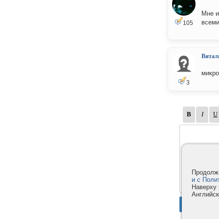
Мне и
всеми
105
Витал
микро
3
Продолжа
и с Поли
Наверху 
Английск