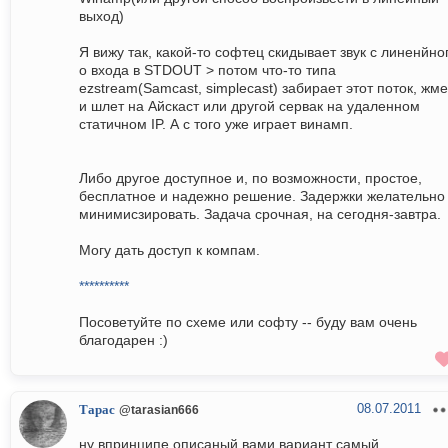
выход)
Я вижу так, какой-то софтец скидывает звук с линенйно
о входа в STDOUT > потом что-то типа
ezstream(Samcast, simplecast) забирает этот поток, жме
и шлет на Айскаст или другой сервак на удаленном
статичном IP. А с того уже играет винамп.
Либо другое доступное и, по возможности, простое,
бесплатное и надежно решение. Задержки желательно
минимисзировать. Задача срочная, на сегодня-завтра.
Могу дать доступ к компам.
**********
Посоветуйте по схеме или софту -- буду вам очень
благодарен :)
08.07.2011
Тарас
@tarasian666
ну впринципе описаный вами вариант самый