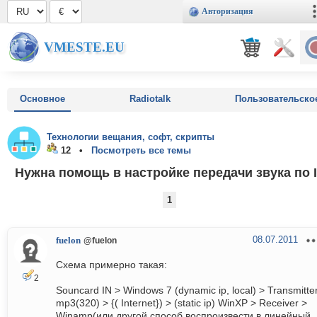
Авторизация
VMESTE.EU
Основное
Radiotalk
Пользовательско
Технологии вещания, софт, скрипты
12 •
Посмотреть все темы
Нужна помощь в настройке передачи звука по 
1
08.07.2011
fuelon
@fuelon
Схема примерно такая:
2
Souncard IN > Windows 7 (dynamic ip, local) > Transmitte
mp3(320) > {( Internet}) > (static ip) WinXP > Receiver >
Winamp(или другой способ воспроизвести в линейный