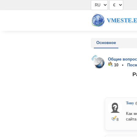
VMESTE.
Основное
Общие вопрос
10 •
Посм
Р
Tony
Как м
сайта
8