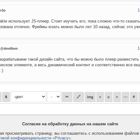
1
n3o
akte использует JS-плеер. Стоит изучить его, пока сложно что-то сказать
зована отлично. Фреймы юзать можно было лет 10 назад, сейчас это уже
1
@devilben
азрабатываем такой дизайн сайта, что бы можно было плеер разместить
ческом элементе, а весь динамический контент и соответственно все е
:)
Согласие на обработку данных на нашем сайте
я просматривать страницу, вы соглашаетесь с использованием файло
тикой конфиденциальности «Privacy»
.