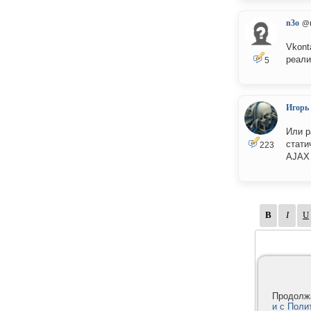
n3o
@
Vkont
реали
5
Игорь
Или р
стати
223
AJAX 
Продолжа
и с Поли