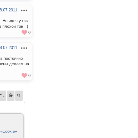
8.07.2011
. Но идея у них
 плохой тон =)
0
8.07.2011
 в постоянно
кшены делаем на
0
в
«Cookie»