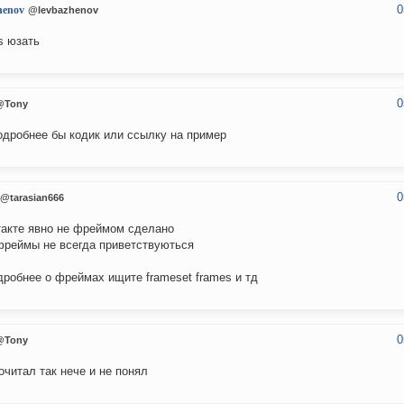
0
henov
@levbazhenov
s юзать
0
@Tony
одробнее бы кодик или ссылку на пример
0
@tarasian666
такте явно не фреймом сделано
фреймы не всегда приветствуються
дробнее о фреймах ищите frameset frames и тд
0
@Tony
почитал так нече и не понял