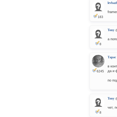
levbaz
frame
183
Tony
а поп
8
Тарас
в кон
да и 
6245
по по
Tony
чет, 
8