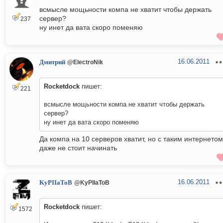
всмысле мощьности компа не хватит чтобы держать
сервер?
237
ну инет да вата скоро поменяю
16.06.2011
Дмитрий
@ElectroNik
Rocketdock
пишет:
221
всмысле мощьности компа не хватит чтобы держать
сервер?
ну инет да вата скоро поменяю
Да компа на 10 серверов хватит, но с таким интернетом
даже не стоит начинать
16.06.2011
KyPIIaToB
@KyPIIaToB
Rocketdock
пишет:
1572