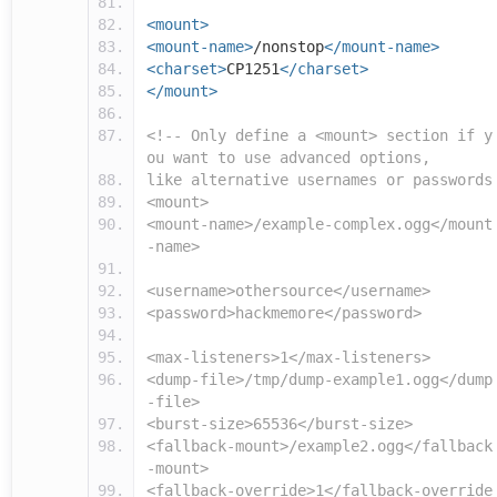
<mount>
<mount-name>
/nonstop
</mount-name>
<charset>
CP1251
</charset>
</mount>
<!-- Only define a <mount> section if y
ou want to use advanced options,
like alternative usernames or passwords
<mount>
<mount-name>/example-complex.ogg</mount
-name>
<username>othersource</username>
<password>hackmemore</password>
<max-listeners>1</max-listeners>
<dump-file>/tmp/dump-example1.ogg</dump
-file>
<burst-size>65536</burst-size>
<fallback-mount>/example2.ogg</fallback
-mount>
<fallback-override>1</fallback-override