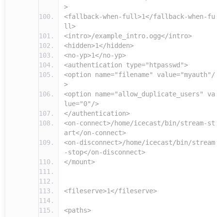
>
<fallback-when-full>1</fallback-when-fu
ll>
<intro>/example_intro.ogg</intro>
<hidden>1</hidden>
<no-yp>1</no-yp>
<authentication type="htpasswd">
<option name="filename" value="myauth"/
>
<option name="allow_duplicate_users" va
lue="0"/>
</authentication>
<on-connect>/home/icecast/bin/stream-st
art</on-connect>
<on-disconnect>/home/icecast/bin/stream
-stop</on-disconnect>
</mount>
<fileserve>1</fileserve>
<paths>