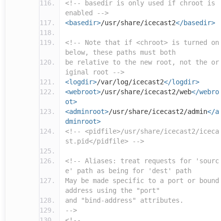
<!-- basedir is only used if chroot is
enabled -->
<basedir>
/usr/share/icecast2
</basedir>
<!-- Note that if <chroot> is turned on
below, these paths must both
be relative to the new root, not the or
iginal root -->
<logdir>
/var/log/icecast2
</logdir>
<webroot>
/usr/share/icecast2/web
</webro
ot>
<adminroot>
/usr/share/icecast2/admin
</a
dminroot>
<!-- <pidfile>/usr/share/icecast2/iceca
st.pid</pidfile> -->
<!-- Aliases: treat requests for 'sourc
e' path as being for 'dest' path
May be made specific to a port or bound
address using the "port"
and "bind-address" attributes.
-->
<!--