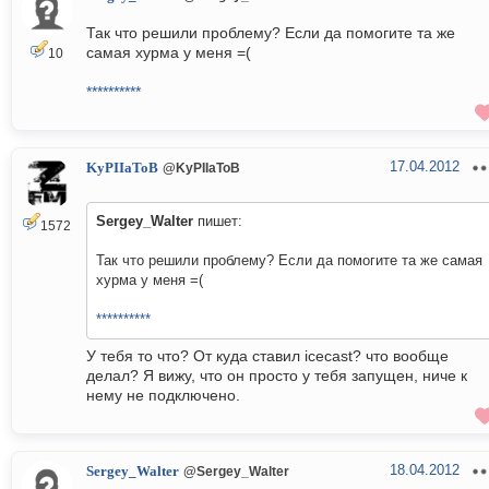
Так что решили проблему? Если да помогите та же
самая хурма у меня =(
10
**********
17.04.2012
KyPIIaToB
@KyPIIaToB
Sergey_Walter
пишет:
1572
Так что решили проблему? Если да помогите та же самая
хурма у меня =(
**********
У тебя то что? От куда ставил icecast? что вообще
делал? Я вижу, что он просто у тебя запущен, ниче к
нему не подключено.
18.04.2012
Sergey_Walter
@Sergey_Walter