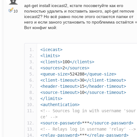
apt-get install icecast2, кстате посоветуйте как его
полностью удалить и поставить заного, apt-get remove
10
icecast2? Но всё равно после этого остаются папки от
него и если заного установить то проблемма остаётся =
Вот конфиг мой:
<icecast>
<limits>
<clients>
100
</clients>
<sources>
2
</sources>
<queue-size>
524288
</queue-size>
<client-timeout>
30
</client-timeout>
<header-timeout>
15
</header-timeout>
<source-timeout>
10
</source-timeout>
</limits>
<authentication>
<!-- Sources log in with username 'sour
ce' -->
<source-password>
***
</source-password>
<!-- Relays log in username 'relay' -->
<relay-password>
***
</relay-password>