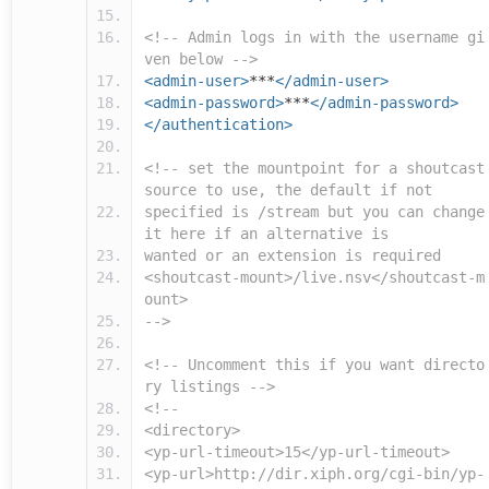
<!-- Admin logs in with the username gi
ven below -->
<admin-user>
***
</admin-user>
<admin-password>
***
</admin-password>
</authentication>
<!-- set the mountpoint for a shoutcast
source to use, the default if not
specified is /stream but you can change
it here if an alternative is
wanted or an extension is required
<shoutcast-mount>/live.nsv</shoutcast-m
ount>
-->
<!-- Uncomment this if you want directo
ry listings -->
<!--
<directory>
<yp-url-timeout>15</yp-url-timeout>
<yp-url>http://dir.xiph.org/cgi-bin/yp-