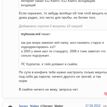
Интернет канал 512 Кбит/с /512 Кбит/с исходящий/
входящий
Если серьезно, то забудь вообще об том чтоб вещать и
дома радио, это чисто для пробы, не более того.
Добавлено спустя 2 минуты 10 секунд:
myhouse.md
пишет:
как раз вчера заменил веб папку. восстановить старую и
подкорректировать xsl?
а 2003 у меня шел по стандарту. 2008 я тоже заметил что
сильно подгружает..
ПС Курпатов, я тебя добавил в скайпе.
По сути в конфиге тебе нужно настроить только маунты
под себя да пароли, ничего другого не трогай, и так
норм.
В скайпе ничего не вижу, запроса нет.
17.04.2012
Sergey_Walter
@Sergey_Walter