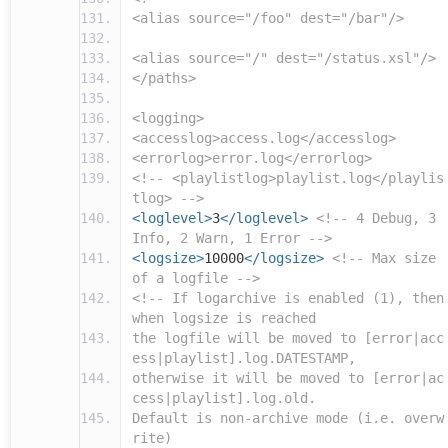
<alias source="/foo" dest="/bar"/>
<alias source="/" dest="/status.xsl"/>
</paths>
<logging>
<accesslog>access.log</accesslog>
<errorlog>error.log</errorlog>
<!-- <playlistlog>playlist.log</playlis
tlog> -->
<loglevel>
3
</loglevel>
<!-- 4 Debug, 3
Info, 2 Warn, 1 Error -->
<logsize>
10000
</logsize>
<!-- Max size
of a logfile -->
<!-- If logarchive is enabled (1), then
when logsize is reached
the logfile will be moved to [error|acc
ess|playlist].log.DATESTAMP,
otherwise it will be moved to [error|ac
cess|playlist].log.old.
Default is non-archive mode (i.e. overw
rite)