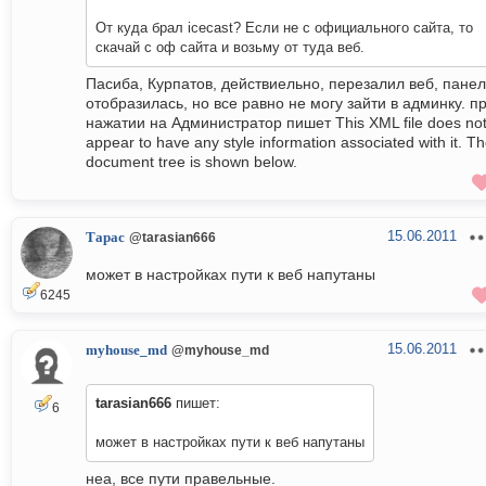
От куда брал icecast? Если не с официального сайта, то
скачай с оф сайта и возьму от туда веб.
Пасиба, Курпатов, действиельно, перезалил веб, панел
отобразилась, но все равно не могу зайти в админку. п
нажатии на Администратор пишет This XML file does no
appear to have any style information associated with it. T
document tree is shown below.
15.06.2011
Тарас
@tarasian666
может в настройках пути к веб напутаны
6245
15.06.2011
myhouse_md
@myhouse_md
tarasian666
пишет:
6
может в настройках пути к веб напутаны
неа, все пути правельные.