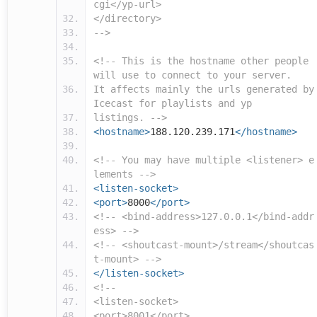
cgi</yp-url>
</directory>
-->
<!-- This is the hostname other people
will use to connect to your server.
It affects mainly the urls generated by
Icecast for playlists and yp
listings. -->
<hostname>
188.120.239.171
</hostname>
<!-- You may have multiple <listener> e
lements -->
<listen-socket>
<port>
8000
</port>
<!-- <bind-address>127.0.0.1</bind-addr
ess> -->
<!-- <shoutcast-mount>/stream</shoutcas
t-mount> -->
</listen-socket>
<!--
<listen-socket>
<port>8001</port>