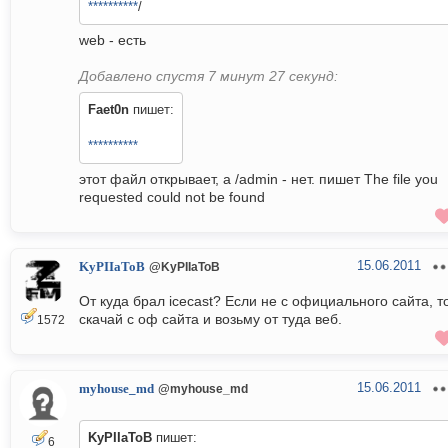
**********
/
web - есть
Добавлено спустя 7 минут 27 секунд:
Faet0n
пишет:
**********
этот файл открывает, а /admin - нет. пишет The file you
requested could not be found
15.06.2011
KyPIIaToB
@KyPIIaToB
От куда брал icecast? Если не с официального сайта, т
скачай с оф сайта и возьму от туда веб.
1572
15.06.2011
myhouse_md
@myhouse_md
KyPIIaToB
пишет:
6