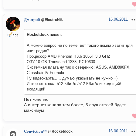
16.06.2011
Дмитрий
@ElectroNik
Rocketdock
пишет:
221
А можно вопрос не по теме: вот такого помпа хватит для
инет радио?
Процессор AMD Phenom II Х6 1055Т 3.3 GHZ
ОЗУ 10 GB Transcend 1333, PC10600
Системная плата ну так к сведению: ASUS, AMD890FX,
Crosshair IV Formula
Ну видеокарта...... думаю указывать не нужно =)
Интернет канал 512 Кбит/с /512 Кбит/с исходящий/
входящий
Нет конечно
А интернет канала тем более, 5 слушателей будет
максимум
16.06.2011
Conviction™
@Rocketdock