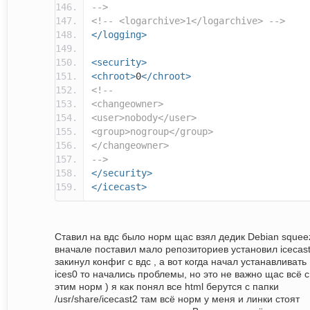
-->
<!-- <logarchive>1</logarchive> -->
</logging>
<security>
<chroot>
0
</chroot>
<!--
<changeowner>
<user>nobody</user>
<group>nogroup</group>
</changeowner>
-->
</security>
</icecast>
Ставил на вдс было норм щас взял дедик Debian squee
вначале поставил мало репозиториев установил icecas
закинул конфиг с вдс , а вот когда начал устанавливать
ices0 то начались проблемы, но это не важно щас всё с
этим норм ) я как понял все html берутся с папки
/usr/share/icecast2 там всё норм у меня и линки стоят