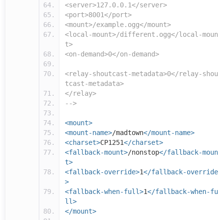
<server>127.0.0.1</server>
<port>8001</port>
<mount>/example.ogg</mount>
<local-mount>/different.ogg</local-moun
t>
<on-demand>0</on-demand>
<relay-shoutcast-metadata>0</relay-shou
tcast-metadata>
</relay>
-->
<mount>
<mount-name>
/madtown
</mount-name>
<charset>
CP1251
</charset>
<fallback-mount>
/nonstop
</fallback-moun
t>
<fallback-override>
1
</fallback-override
>
<fallback-when-full>
1
</fallback-when-fu
ll>
</mount>