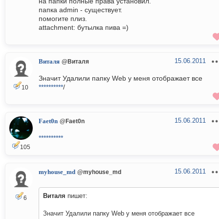
на папки полные права установил.
папка admin - существует.
помогите плиз.
attachment: бутылка пива =)
15.06.2011
Виталя
@Виталя
Значит Удалили папку Web у меня отображает все
**********
/
10
15.06.2011
Faet0n
@Faet0n
**********
105
15.06.2011
myhouse_md
@myhouse_md
Виталя
пишет:
6
Значит Удалили папку Web у меня отображает все