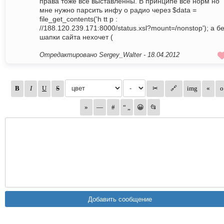
права тоже все выставленны. В принципе всё норм но
мне нужно парсить инфу о радио через $data =
file_get_contents('h tt p :
//188.120.239.171:8000/status.xsl?mount=/nonstop'); а б
шапки сайта нехочет (
Отредактировано Sergey_Walter -
18.04.2012