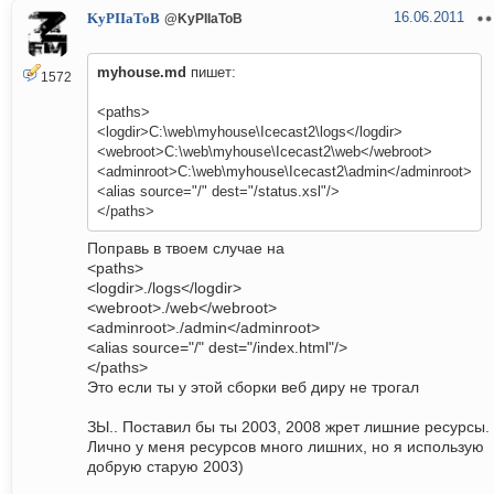
16.06.2011
KyPIIaToB
@KyPIIaToB
myhouse.md
пишет:
1572
<paths>
<logdir>C:\web\myhouse\Icecast2\logs</logdir>
<webroot>C:\web\myhouse\Icecast2\web</webroot>
<adminroot>C:\web\myhouse\Icecast2\admin</adminroot>
<alias source="/" dest="/status.xsl"/>
</paths>
Поправь в твоем случае на
<paths>
<logdir>./logs</logdir>
<webroot>./web</webroot>
<adminroot>./admin</adminroot>
<alias source="/" dest="/index.html"/>
</paths>
Это если ты у этой сборки веб диру не трогал
ЗЫ.. Поставил бы ты 2003, 2008 жрет лишние ресурсы.
Лично у меня ресурсов много лишних, но я использую
добрую старую 2003)