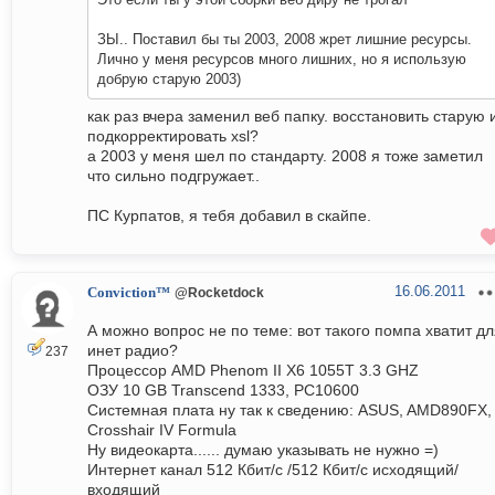
ЗЫ.. Поставил бы ты 2003, 2008 жрет лишние ресурсы.
Лично у меня ресурсов много лишних, но я использую
добрую старую 2003)
как раз вчера заменил веб папку. восстановить старую 
подкорректировать xsl?
а 2003 у меня шел по стандарту. 2008 я тоже заметил
что сильно подгружает..
ПС Курпатов, я тебя добавил в скайпе.
16.06.2011
Conviction™
@Rocketdock
А можно вопрос не по теме: вот такого помпа хватит д
инет радио?
237
Процессор AMD Phenom II Х6 1055Т 3.3 GHZ
ОЗУ 10 GB Transcend 1333, PC10600
Системная плата ну так к сведению: ASUS, AMD890FX,
Crosshair IV Formula
Ну видеокарта...... думаю указывать не нужно =)
Интернет канал 512 Кбит/с /512 Кбит/с исходящий/
входящий