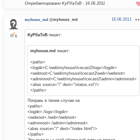
Отредактировано KyPIIaToB -
16.06.2011
16.06.2011
myhouse_md
@myhouse_md
KyPIIaToB
пишет:
6
myhouse.md
пишет:
<paths>
<logdir>C:\web\myhouse\Icecast2\logs</logdir>
<webroot>C:\web\myhouse\Icecast2\web</webroot>
<adminroot>C:\web\myhouse\Icecast2\admin</adminroot>
<alias source="/" dest="/status.xsl"/>
</paths>
Поправь в твоем случае на
<paths>
<logdir>./logs</logdir>
<webroot>./web</webroot>
<adminroot>./admin</adminroot>
<alias source="/" dest="/index.html"/>
</paths>
Это если ты у этой сборки веб диру не трогал