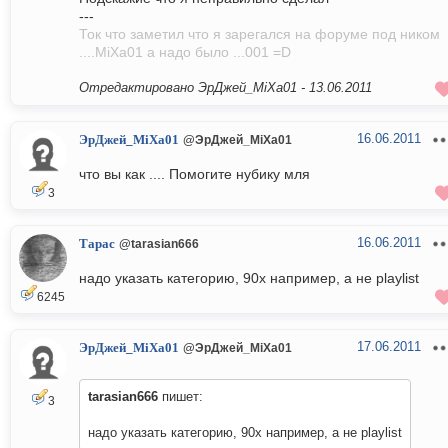
---
Ток что заметил что я зарегался на форуме под ником
....MiXa01 а надо было ...001 =D
Отредактировано ЭрДжей_MiXa01 -
13.06.2011
16.06.2011
ЭрДжей_MiXa01
@ЭрДжей_MiXa01
что вы как .... Помогите нубику мля
3
16.06.2011
Тарас
@tarasian666
надо указать категорию, 90х например, а не playlist
6245
17.06.2011
ЭрДжей_MiXa01
@ЭрДжей_MiXa01
tarasian666
пишет:
3
надо указать категорию, 90х например, а не playlist