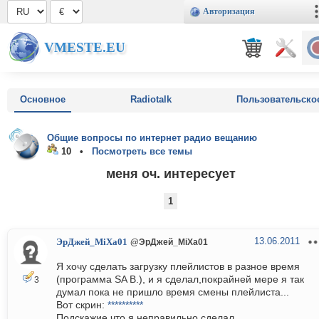
Авторизация
VMESTE.EU
Основное
Radiotalk
Пользовательско
Общие вопросы по интернет радио вещанию
10 •
Посмотреть все темы
меня оч. интересует
1
13.06.2011
ЭрДжей_MiXa01
@ЭрДжей_MiXa01
Я хочу сделать загрузку плейлистов в разное время
(программа SA B.), и я сделал,покрайней мере я так
3
думал пока не пришло время смены плейлиста...
Вот скрин:
**********
Подскажие что я неправильно сделал