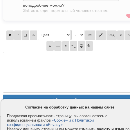
поподробнее можно?
ЗЫ: хоть один нормальный человек ответил.
Согласие на обработку данных на нашем сайте
Продолжая просматривать страницу, вы соглашаетесь с
использованием файлов
«Cookie» и с Политикой
Контакты
Privacy и Cookie
конфиденциальности «Privacy»
.
Наверху или внизу страницы вы можете изменить
валюту и язык
по
Компания
Правила и условия