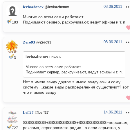
08.06.2011
levbazhenov
@levbazhenov
Многие со всем сами работают.
Поднимают сервер, раскручивают, ведут эфиры и т. п.
183
08.06.2011
Zero93
@Zero93
levbazhenov
пишет:
3
Многие со всем сами работают.
Поднимают сервер, раскручивают, ведут эфиры и т. п.
Нет я имею ввиду другое я имею ввиду азы и сому
систему ...какие виды распределения существуют? вот
что я имею ввиду
14.06.2011
Leff27
@Leff27
$$$$$$$$$$+$$$$$$$$$$$$+$$$$$$$$$$$$=персонал,
реклама, сервера=мего радио.. а если серьезно, у
727