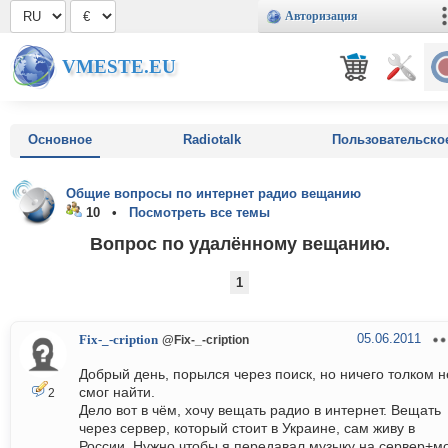
Авторизация
VMESTE.EU
Основное
Radiotalk
Пользовательско
Общие вопросы по интернет радио вещанию
10 •
Посмотреть все темы
Вопрос по удалённому вещанию.
1
05.06.2011
Fix-_-cription
@Fix-_-cription
Добрый день, порылся через поиск, но ничего толком н
смог найти.
2
Дело вот в чём, хочу вещать радио в интернет. Вещать
через сервер, который стоит в Украине, сам живу в
России. Нужно чтобы я передавал музыку на сервер+м