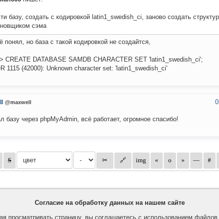
ти базу, создать с кодировкой latin1_swedish_ci, заново создать структу
ановщиком сэма
сё понял, но база с такой кодировкой не создайтся,
> CREATE DATABASE SAMDB CHARACTER SET 'latin1_swedish_ci';
 1115 (42000): Unknown character set: 'latin1_swedish_ci'
0
l
@maxwell
л базу через phpMyAdmin, всё работает, огромное спасибо!
Согласие на обработку данных на нашем сайте
я просматривать страницу, вы соглашаетесь с использованием файло