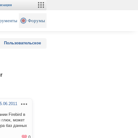
изация
рументы
Форумы
Пользовательское
r
5.06.2011
ии Firebird в
 глюк, может
ера баз данных
0