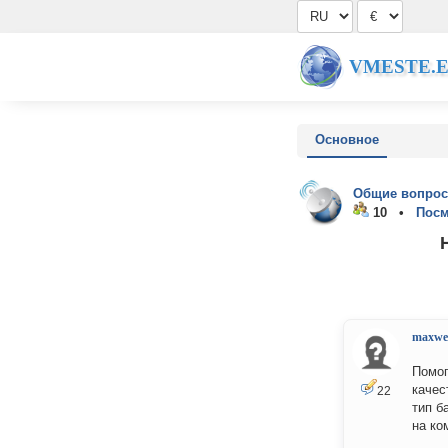
VMESTE.
Основное
Общие вопрос
10 •
Посм
maxwel
Помог
качес
22
тип б
на ко