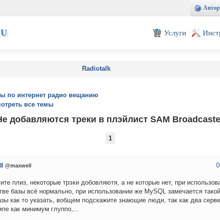
Автор
EU
Услуги
Инст
Radiotalk
ы по интернет радио вещанию
отреть все темы
Не добавляются треки в плэйлист SAM Broadcaste
1
0
l
@maxwell
ите плиз, некоторые трэки добовляютя, а не которые нет, при использован
тве базы всё нормально, при использовании же MySQL замечается такой
азы как то указать, вобщем подскажите знающие люди, так как два серв
мпе как минимум глуппо,...