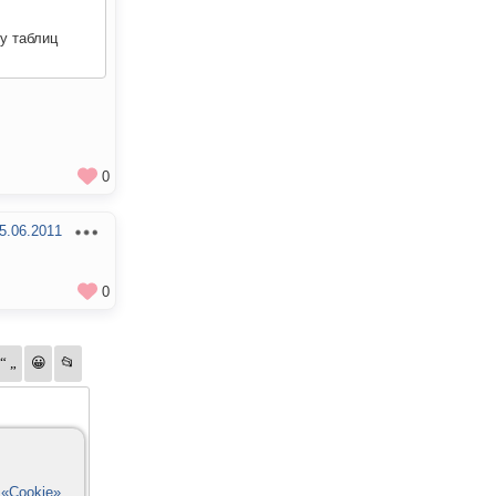
ру таблиц
0
5.06.2011
0
в
«Cookie»