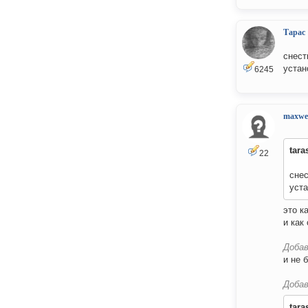
Тарас
снест
устан
6245
maxwel
tara
22
снес
уст
это к
и как
Добав
и не 
Добав
tara