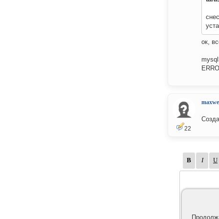
снес
уст
ок, в
mysql
ERROR
maxwel
Созда
22
Продолжа