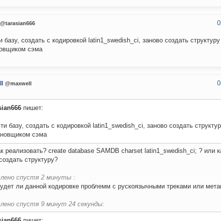
0
@tarasian666
и базу, создать с кодировкой latin1_swedish_ci, заново создать структуру
овщиком сэма
0
l
@maxwell
sian666
пишет:
ти базу, создать с кодировкой latin1_swedish_ci, заново создать структу
ановщиком сэма
ак реализовать? create database SAMDB charset latin1_swedish_ci; ? или 
 создать структуру?
лено спустя 2 минуты :
будет ли данной кодировке проблемм с рускоязычными треками или мет
лено спустя 9 минут 24 секунды:
sian666
пишет: