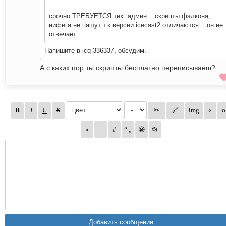
срочно ТРЕБУЕТСЯ тех. админ... скрипты фэлкона,
нифига не пашут т.к версии icecast2 отличаются... он не
отвечает...
Напишите в icq 336337, обсудим.
А с каких пор ты скрипты бесплатно переписываеш?