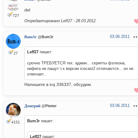
del
727
Отредактировано Leff27 -
28.03.2012
03.06.2011
Bum3r
@Bum3r
Leff27
пишет:
27
срочно ТРЕБУЕТСЯ тех. админ... скрипты фэлкона,
нифига не пашут т.к версии icecast2 отличаются... он не
отвечает...
Напишите в icq 336337, обсудим.
03.06.2011
Дмитрий
@Pioner
Bum3r
пишет:
4151
Leff27
пишет: