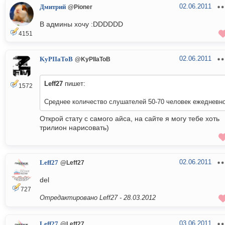
02.06.2011
Дмитрий
@Pioner
В админы хочу :DDDDDD
4151
02.06.2011
KyPIIaToB
@KyPIIaToB
Leff27
пишет:
1572
Среднее количество слушателей 50-70 человек ежедневн
Открой стату с самого айса, на сайте я могу тебе хоть
трилион нарисовать)
02.06.2011
Leff27
@Leff27
del
727
Отредактировано Leff27 -
28.03.2012
03.06.2011
Leff27
@Leff27