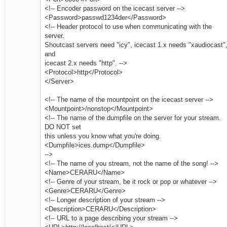
<!-- Encoder password on the icecast server -->
<Password>passwd1234der</Password>
<!-- Header protocol to use when communicating with the
server.
Shoutcast servers need "icy", icecast 1.x needs "xaudiocast"
and
icecast 2.x needs "http". -->
<Protocol>http</Protocol>
</Server>
<!-- The name of the mountpoint on the icecast server -->
<Mountpoint>/nonstop</Mountpoint>
<!-- The name of the dumpfile on the server for your stream.
DO NOT set
this unless you know what you're doing.
<Dumpfile>ices.dump</Dumpfile>
-->
<!-- The name of you stream, not the name of the song! -->
<Name>CERARU</Name>
<!-- Genre of your stream, be it rock or pop or whatever -->
<Genre>CERARU</Genre>
<!-- Longer description of your stream -->
<Description>CERARU</Description>
<!-- URL to a page describing your stream -->