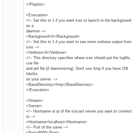
</Playlist>
<Execution>
<!-- Set this to 1 if you want ices to launch in the background
as a
daemon -->
<Background>0</Background>
<!-- Set this to 1 if you want to see more verbose output from
ices -->
<Verbose>0</Verbose>
<!-- This directory specifies where ices should put the logfile,
cue file
and pid file (if daemonizing). Don't use /tmp if you have l33t
h4x0rz
on your server. -->
<BaseDirectory>/tmp</BaseDirectory>
</Execution>
<Stream>
<Server>
<!-- Hostname or ip of the icecast server you want to connect
to -->
<Hostname>localhost</Hostname>
<!-- Port of the same -->
<Port>8000</Port>