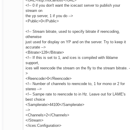
<URL>http://localhost/</URL>
<!-- 0 if you don't want the icecast server to publish your
stream on
the yp server, 1 if you do -->
<Public>0</Public>
<!-- Stream bitrate, used to specify bitrate if reencoding,
otherwise
just used for display on YP and on the server. Try to keep it
accurate -->
<Bitrate>128</Bitrate>
<!-- If this is set to 1, and ices is compiled with liblame
support,
ices will reencode the stream on the fly to the stream bitrate. -
>
<Reencode>0</Reencode>
<!-- Number of channels to reencode to, 1 for mono or 2 for
stereo -->
<!-- Sampe rate to reencode to in Hz. Leave out for LAME's
best choice
<Samplerate>44100</Samplerate>
-->
<Channels>2</Channels>
</Stream>
</ices:Configuration>