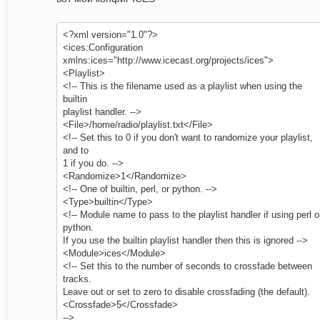
<?xml version="1.0"?>
<ices:Configuration
xmlns:ices="http://www.icecast.org/projects/ices">
<Playlist>
<!-- This is the filename used as a playlist when using the
builtin
playlist handler. -->
<File>/home/radio/playlist.txt</File>
<!-- Set this to 0 if you don't want to randomize your playlist,
and to
1 if you do. -->
<Randomize>1</Randomize>
<!-- One of builtin, perl, or python. -->
<Type>builtin</Type>
<!-- Module name to pass to the playlist handler if using perl o
python.
If you use the builtin playlist handler then this is ignored -->
<Module>ices</Module>
<!-- Set this to the number of seconds to crossfade between
tracks.
Leave out or set to zero to disable crossfading (the default).
<Crossfade>5</Crossfade>
-->