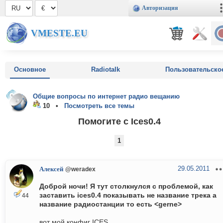
Авторизация
VMESTE.EU
Основное
Radiotalk
Пользовательско
Общие вопросы по интернет радио вещанию
10 •
Посмотреть все темы
Помогите с Ices0.4
1
29.05.2011
Алексей
@weradex
Доброй ночи! Я тут столкнулся с проблемой, как
заставить ices0.4 показывать не название трека а
44
название радиостанции то есть <gerne>
вот мой конфиг ICES