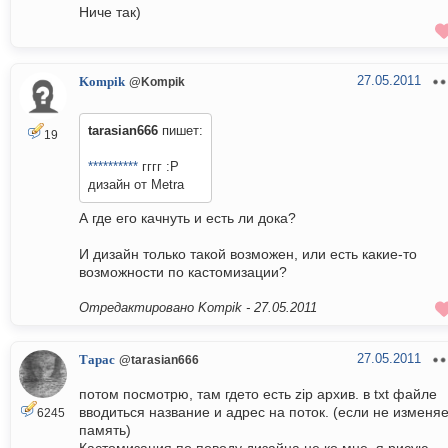
Ниче так)
27.05.2011
Kompik
@Kompik
tarasian666
пишет:
19
**********
гггг :P
дизайн от Metra
А где его качнуть и есть ли дока?
И дизайн только такой возможен, или есть какие-то
возможности по кастомизации?
Отредактировано Kompik -
27.05.2011
27.05.2011
Тарас
@tarasian666
потом посмотрю, там гдето есть zip архив. в txt файле
вводиться название и адрес на поток. (если не изменя
6245
память)