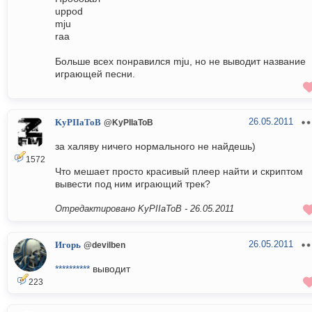
uppod
mju
raa
Больше всех понравился mju, но не выводит название
играющей песни.
26.05.2011
KyPIIaToB
@KyPIIaToB
за халяву ничего нормального не найдешь)
1572
Что мешает просто красивый плеер найти и скриптом
вывести под ним играющий трек?
Отредактировано KyPIIaToB -
26.05.2011
26.05.2011
Игорь
@devilben
**********
выводит
223