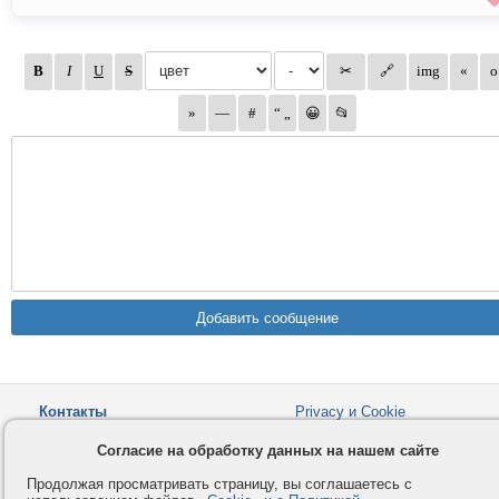
Контакты
Privacy и Cookie
Компания
Правила и условия
Согласие на обработку данных на нашем сайте
Услуги
Помощь
Продолжая просматривать страницу, вы соглашаетесь с
Как оплатить
Форумы