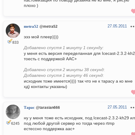
Кастомизация по поводу дизайна не ко мне, я рисую
плохо )
27.05.2011
metra52
@metra52
эээ мой плеер))))
833
Добавлено спустя 1 минуту 1 секунду:
у меня есть версия переделанная для Icecast-2.3.2-kh
тоесть с поддержкой AAC+
Добавлено спустя 2 минуты 38 секунд:
Добавлено спустя 1 минуту 46 секунд:
исходник тоже имеется)))) так что не к тарасу а ко мне
хд) контакты указаны)
27.05.2011
Тарас
@tarasian666
ну у меня тоже есть исходник, под Icecast-2.3.2-kh29 и
под любой другой сервер но тогда через rtmp
6245
естессно поддержка aac+