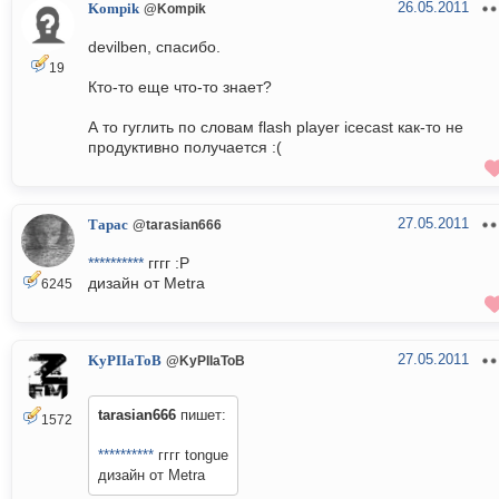
26.05.2011
Kompik
@Kompik
devilben, спасибо.
19
Кто-то еще что-то знает?
А то гуглить по словам flash player icecast как-то не
продуктивно получается :(
27.05.2011
Тарас
@tarasian666
**********
гггг :P
дизайн от Metra
6245
27.05.2011
KyPIIaToB
@KyPIIaToB
tarasian666
пишет:
1572
**********
гггг tongue
дизайн от Metra