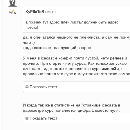
KyPIIaToB
пишет:
6
а причем тут адрес плей листа? должен быть адрес
потока!
да, я опечатался немного не плейлиста, а сам не пойм
чего :)
тогда возникает следующий вопрос:
У меня в icecast`е конфиг почти пустой, нету релеев и
прочего. При старте - нету сурса. Как только запускаю
ezstream - идет поток и появляется сурс
имя.m3u
, я
правильно понял что сурс и маунтпоинт это тоже само
Показать текст
И когда так же в статистике на "странице icecasta в
параметре сурс появляется цифра 1 вместо нуля.
Показать текст