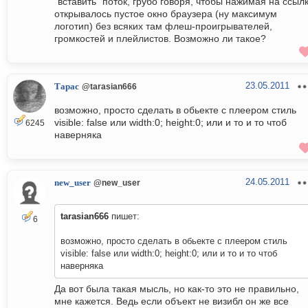
"вставить" поток, грубо говоря, чтобы нажимая на ссыл
открывалось пустое окно браузера (ну максимум
логотип) без всяких там флеш-проигрывателей,
громкостей и плейлистов. Возможно ли такое?
23.05.2011
Тарас
@tarasian666
возможно, просто сделать в обьекте с плеером стиль
visible: false или width:0; height:0; или и то и то чтоб
6245
наверняка
24.05.2011
new_user
@new_user
tarasian666
пишет:
6
возможно, просто сделать в обьекте с плеером стиль
visible: false или width:0; height:0; или и то и то чтоб
наверняка
Да вот была такая мысль, но как-то это не правильно,
мне кажется. Ведь если объект не визибл он же все