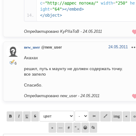
c
=
"http://адрес потока/"
width
=
"250"
he
ight
=
"64"
></embed>
</object>
Отредактировано KyPIIaToB -
24.05.2011
24.05.2011
new_user
@new_user
Ахахах
6
решил, путь к маунту не должен содержать точку.
все запело
Спасибо.
Отредактировано new_user -
24.05.2011