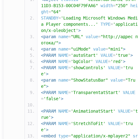
11D3-B153-00C04F79FAA6"
width
=
"250"
hei
ght
=
"64"
STANDBY
=
'Loading Microsoft Windows Medi
a Player components...'
TYPE
=
'applicati
on/x-oleobject'
>
<param
name
=
"URL"
value
=
"http://адрес п
отока/"
>
<param
name
=
"uiMode"
value
=
"mini"
>
<PARAM
NAME
=
'autoStart'
VALUE
=
'true'
>
<PARAM
NAME
=
'bgColor'
VALUE
=
'red'
>
<PARAM
NAME
=
'showControls'
VALUE
=
'tru
e'
>
<param
name
=
"ShowStatusBar"
value
=
"Tru
e"
>
<PARAM
NAME
=
'TransparentatStart'
VALUE
=
'false'
>
<PARAM
NAME
=
'AnimationatStart'
VALUE
=
't
rue'
>
<PARAM
NAME
=
'StretchToFit'
VALUE
=
'tru
e'
>
<embed
type
=
"application/x-mplayer2"
sr