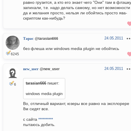
равно грузится, а кто его знает чего "Они" там в флэшк
запихали, т.е. надо делать самому, но нет возможности
да и желания просто, нельзя ли обойтись просто ява-
скриптом как-нибудь?
24.05.2011
Тарас
@tarasian666
без флеша или windows media plugin не обойтись
6245
24.05.2011
new_user
@new_user
tarasian666
пишет:
6
windows media plugin
Во, отличный вариант, юзеры все равно на эксплорере
8м сидят все.
с сайта
**********
пытаюсь добить.