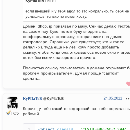
KyPIIaToB
пишет:
если внешний и у тебя адсл то это номрально, ты себя не
услышишь, только по локал хосту.
Домен, dhcp, ip привязан по маку. Сейчас делаю тесто
на своем ноутбуке, потом буду внедрять на
неофициальную страничку, которая висит на домен
контроллере. Страничка уже существует, кто и как ее
делал - хз, туда еще не лез, хочу просто добавить
ссылку, чтобы когда она открывалось новое окно и игра
поток без всяких наворотов и прочего.
Полностью ссылку пользователи в домене открывают б
проблем проигрывателем. Думал проще "сайтом"
сделать...
24.05.2011
KyPIIaToB
@KyPIIaToB
Короче, у тебя какой то код кривой, вот тебе нормальн
рабочий.
1572
<object
classid
=
"CLSID:6BF52A52-394A-