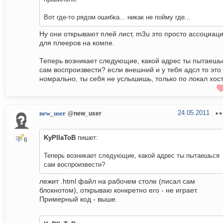
Вот где-то рядом ошибка... никак не пойму где...
Ну они открывают плей лист, m3u это просто ассоциац
для плееров на компе.
Теперь возникает следующие, какой адрес ты пытаешь
сам воспроизвести? если внешний и у тебя адсл то это
номрально, ты себя не услышишь, только по локал хост
24.05.2011
new_user
@new_user
KyPIIaToB
пишет:
6
Теперь возникает следующие, какой адрес ты пытаешься
сам воспроизвести?
лежит .html файл на рабочем столе (писал сам
блокнотом), открываю конкретно его - не играет.
Примерный код - выше.