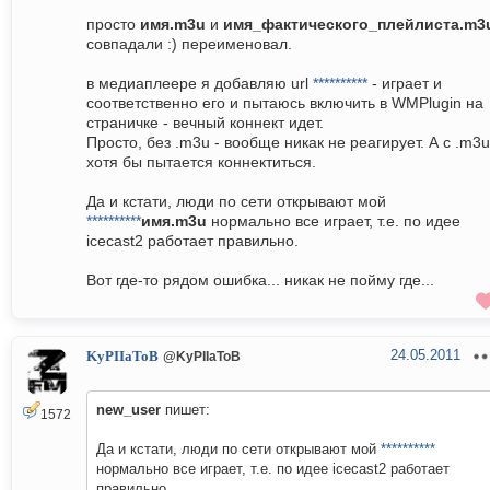
просто
имя.m3u
и
имя_фактического_плейлиста.m3
совпадали :) переименовал.
в медиаплеере я добавляю url
**********
- играет и
соответственно его и пытаюсь включить в WMPlugin на
страничке - вечный коннект идет.
Просто, без .m3u - вообще никак не реагирует. А с .m3u
хотя бы пытается коннектиться.
Да и кстати, люди по сети открывают мой
**********
имя.m3u
нормально все играет, т.е. по идее
icecast2 работает правильно.
Вот где-то рядом ошибка... никак не пойму где...
24.05.2011
KyPIIaToB
@KyPIIaToB
new_user
пишет:
1572
Да и кстати, люди по сети открывают мой
**********
нормально все играет, т.е. по идее icecast2 работает
правильно.