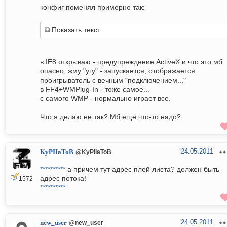
конфиг поменял примерно так:
Показать текст
в IE8 открываю - предупреждение ActiveX и что это мб
опасно, жму "угу" - запускается, отображается
проигрыватель с вечным "подключением..."
в FF4+WMPlug-In - тоже самое...
с самого WMP - нормально играет все.
Что я делаю не так? Мб еще что-то надо?
24.05.2011
KyPIIaToB
@KyPIIaToB
**********
а причем тут адрес плей листа? должен быть
адрес потока!
1572
**********
24.05.2011
new_user
@new_user