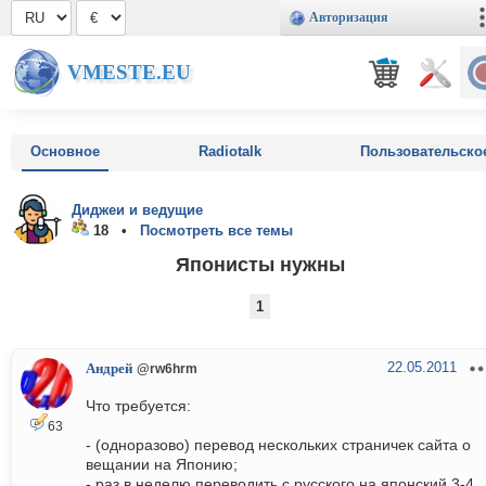
Авторизация
VMESTE.EU
Основное
Radiotalk
Пользовательско
Диджеи и ведущие
18 •
Посмотреть все темы
Японисты нужны
1
22.05.2011
Андрей
@rw6hrm
Что требуется:
63
- (одноразово) перевод нескольких страничек сайта о
вещании на Японию;
- раз в неделю переводить с русского на японский 3-4