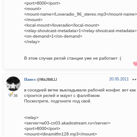
<port>8000</port>
<mount>
<mount-name>/Loveradio_96_stereo.mp3</mount-name>
</mount>
<local-mount>/loveradio</local-mount>
<relay-shoutcast-metadata>1</relay-shoutcast-metadata>
<on-demand>1</on-demand>
</relay>
В этом случае релэй станции уже не работает :(
20.05.2011
Павел
@MaJlblLLl
в соседней ветке выкладывали рабочий конфиг. вот как
строится релей и маунт с фаллбэком.
36
Посмотрите, подгоните под свой.
<relay>
<server>w03-cn03.akadostream.ru</server>
<port>8000</port>
<mount>/dinamitfm128.mp3</mount>