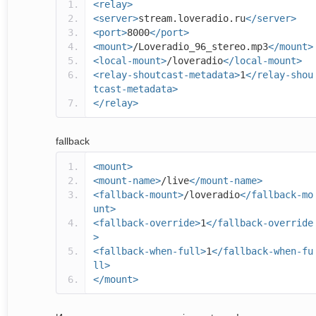
<relay>
<server>
stream.loveradio.ru
</server>
<port>
8000
</port>
<mount>
/Loveradio_96_stereo.mp3
</mount>
<local-mount>
/loveradio
</local-mount>
<relay-shoutcast-metadata>
1
</relay-shou
tcast-metadata>
</relay>
fallback
<mount>
<mount-name>
/live
</mount-name>
<fallback-mount>
/loveradio
</fallback-mo
unt>
<fallback-override>
1
</fallback-override
>
<fallback-when-full>
1
</fallback-when-fu
ll>
</mount>