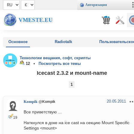
Авторизация
VMESTE.EU
Основное
Radiotalk
Пользовательско
Технологии вещания, софт, скрипты
12 •
Посмотреть все темы
Icecast 2.3.2 и mount-name
1
20.05.2011
Kompik
@Kompik
Все приветствую ...
19
Наткнулся в доке на ice cast на секцию Mount Specific
Settings <mount>