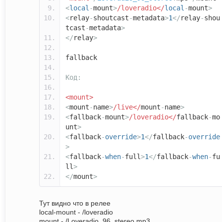
<
local
-
mount
>
/loveradio</
local
-
mount
>
<
relay
-
shoutcast
-
metadata
>
1
</
relay
-
shou
tcast
-
metadata
>
</
relay
>
fallback
Код:
<mount>
<
mount
-
name
>
/live</
mount
-
name
>
<
fallback
-
mount
>
/loveradio</
fallback
-
mo
unt
>
<
fallback
-
override
>
1
</
fallback
-
override
>
<
fallback
-
when
-
full
>
1
</
fallback
-
when
-
fu
ll
>
</
mount
>
Тут видно что в релее
local-mount - /loveradio
mount - /Loveradio_96_stereo.mp3