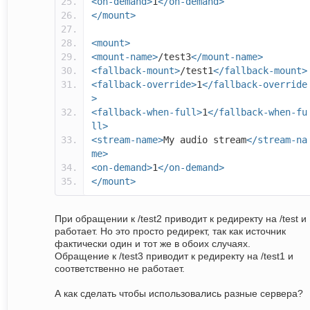
<on-demand>
1
</on-demand>
</mount>
<mount>
<mount-name>
/test3
</mount-name>
<fallback-mount>
/test1
</fallback-mount>
<fallback-override>
1
</fallback-override
>
<fallback-when-full>
1
</fallback-when-fu
ll>
<stream-name>
My audio stream
</stream-na
me>
<on-demand>
1
</on-demand>
</mount>
При обращении к /test2 приводит к редиректу на /test и
работает. Но это просто редирект, так как источник
фактически один и тот же в обоих случаях.
Обращение к /test3 приводит к редиректу на /test1 и
соответственно не работает.
А как сделать чтобы использовались разные сервера?