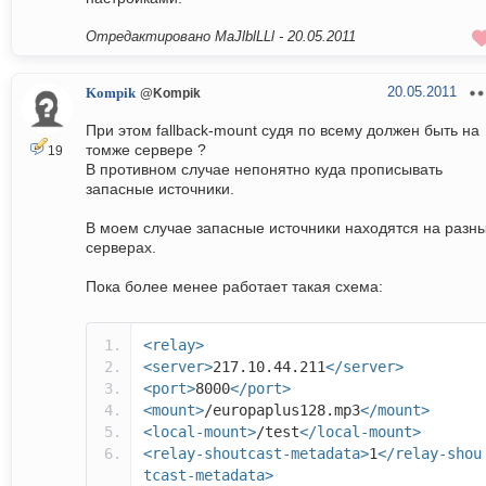
Отредактировано MaJlblLLl -
20.05.2011
20.05.2011
Kompik
@Kompik
При этом fallback-mount судя по всему должен быть на
томже сервере ?
19
В противном случае непонятно куда прописывать
запасные источники.
В моем случае запасные источники находятся на разн
серверах.
Пока более менее работает такая схема:
<relay>
<server>
217.10.44.211
</server>
<port>
8000
</port>
<mount>
/europaplus128.mp3
</mount>
<local-mount>
/test
</local-mount>
<relay-shoutcast-metadata>
1
</relay-shou
tcast-metadata>