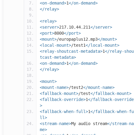
<on-demand>
1
</on-demand>
</relay>
<relay>
<server>
217.10.44.211
</server>
<port>
8000
</port>
<mount>
/europaplus12.mp3
</mount>
<local-mount>
/test1
</local-mount>
<relay-shoutcast-metadata>
1
</relay-shou
tcast-metadata>
<on-demand>
1
</on-demand>
</relay>
<mount>
<mount-name>
/test2
</mount-name>
<fallback-mount>
/test
</fallback-mount>
<fallback-override>
1
</fallback-override
>
<fallback-when-full>
1
</fallback-when-fu
ll>
<stream-name>
My audio stream
</stream-na
me>