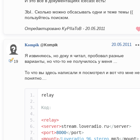
И это все в документациях icecast есть!
ЗЫ.. Сколько можно обсасывать одни и теже темы ((
пользуйтесь поиском.
Отредактировано KyPIIaToB -
20.05.2011
20.05.2011
Kompik
@Kompik
Я извиняюсь, но доку я читал, пробовал разные
варианты, но что-то не получилось у меня ...
19
То что вы здесь написали я посмотрел и вот что мне не
понятно....
relay
Код:
<relay>
<server>
stream
.
loveradio
.
ru
</
server
>
<port>
8000
</
port
>
<mount>
/
Loveradio_96_stereo
.
mp3
</
mount
>