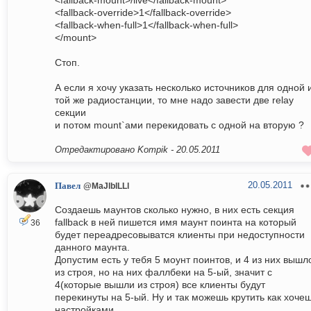
<fallback-mount>/live</fallback-mount>
<fallback-override>1</fallback-override>
<fallback-when-full>1</fallback-when-full>
</mount>
Стоп.
А если я хочу указать несколько источников для одной 
той же радиостанции, то мне надо завести две relay
секции
и потом mount`ами перекидовать с одной на вторую ?
Отредактировано Kompik -
20.05.2011
20.05.2011
Павел
@MaJlblLLl
Создаешь маунтов сколько нужно, в них есть секция
fallback в ней пишется имя маунт поинта на который
36
будет переадресовыватся клиенты при недоступности
данного маунта.
Допустим есть у тебя 5 моунт поинтов, и 4 из них вышл
из строя, но на них фаллбеки на 5-ый, значит с
4(которые вышли из строя) все клиенты будут
перекинуты на 5-ый. Ну и так можешь крутить как хоче
настройками.