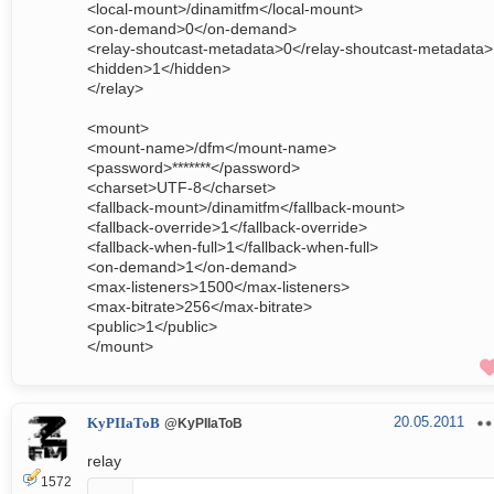
<local-mount>/dinamitfm</local-mount>
<on-demand>0</on-demand>
<relay-shoutcast-metadata>0</relay-shoutcast-metadata>
<hidden>1</hidden>
</relay>
<mount>
<mount-name>/dfm</mount-name>
<password>*******</password>
<charset>UTF-8</charset>
<fallback-mount>/dinamitfm</fallback-mount>
<fallback-override>1</fallback-override>
<fallback-when-full>1</fallback-when-full>
<on-demand>1</on-demand>
<max-listeners>1500</max-listeners>
<max-bitrate>256</max-bitrate>
<public>1</public>
</mount>
20.05.2011
KyPIIaToB
@KyPIIaToB
relay
1572