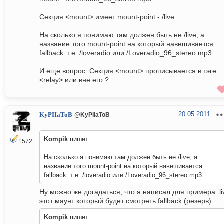
Секция <mount> имеет mount-point - /live
На сколько я понимаю там должен быть не /live, а
название того mount-point на который навешивается
fallback. т.е. /loveradio или /Loveradio_96_stereo.mp3
И еще вопрос. Секция <mount> прописывается в тэге
<relay> или вне его ?
20.05.2011
KyPIIaToB
@KyPIIaToB
Kompik
пишет:
1572
На сколько я понимаю там должен быть не /live, а
название того mount-point на который навешивается
fallback. т.е. /loveradio или /Loveradio_96_stereo.mp3
Ну можно же догадаться, что я написал для примера. li
этот маунт который будет смотреть fallback (резерв)
Kompik
пишет: