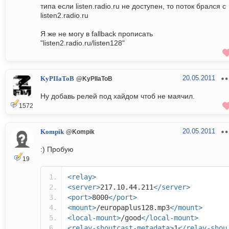
типа если listen.radio.ru не доступен, то поток брался с
listen2.radio.ru
Я же не могу в fallback прописать
"listen2.radio.ru/listen128"
20.05.2011
KyPIIaToB
@KyPIIaToB
Ну добавь релей под хайдом чтоб не маячил.
1572
20.05.2011
Kompik
@Kompik
:) Пробую
19
<relay>
<server>
217.10.44.211
</server>
<port>
8000
</port>
<mount>
/europaplus128.mp3
</mount>
<local-mount>
/good
</local-mount>
<relay-shoutcast-metadata>
1
</relay-shou