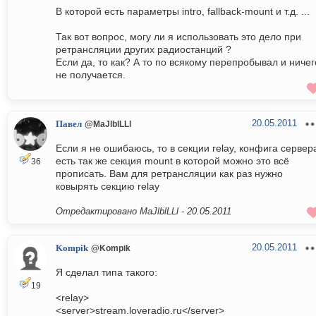
В которой есть параметры intro, fallback-mount и т.д. ...
Так вот вопрос, могу ли я использовать это дело при
ретрансляции других радиостанций ?
Если да, то как? А то по всякому перепробывал и ничег
не получается.
20.05.2011
Павел
@MaJlblLLl
Если я не ошибаюсь, то в секции relay, конфига сервер
есть так же секция mount в которой можно это всё
36
прописать. Вам для ретрансляции как раз нужно
ковырять секцию relay
Отредактировано MaJlblLLl -
20.05.2011
20.05.2011
Kompik
@Kompik
Я сделал типа такого:
19
<relay>
<server>stream.loveradio.ru</server>