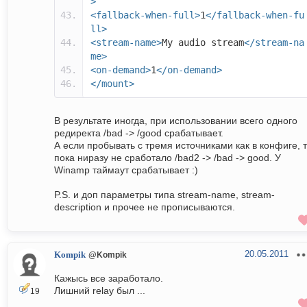
>
<fallback-when-full>
1
</fallback-when-fu
ll>
<stream-name>
My audio stream
</stream-na
me>
<on-demand>
1
</on-demand>
</mount>
В результате иногда, при использовании всего одного
редиректа /bad -> /good срабатывает.
А если пробывать с тремя источниками как в конфиге, 
пока ниразу не сработало /bad2 -> /bad -> good. У
Winamp таймаут срабатывает :)
P.S. и доп параметры типа stream-name, stream-
description и прочее не прописываются.
20.05.2011
Kompik
@Kompik
Кажысь все заработало.
Лишний relay был ...
19