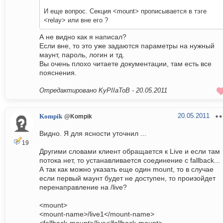
И еще вопрос. Секция <mount> прописывается в тэге
<relay> или вне его ?
А не видно как я написал?
Если вне, то это уже задаются параметры на нужный
маунт, пароль, логин и тд.
Вы очень плохо читаете документации, там есть все
пояснения.
Отредактировано KyPIIaToB -
20.05.2011
20.05.2011
Kompik
@Kompik
Видно. Я для ясности уточнил ...
19
Другими словами клиент обращается к Live и если там
потока нет, то устанавливается соединение с fallback...
А так как можно указать еще один mount, то в случае
если первый маунт будет не доступен, то произойдет
перенаправление на /live?
<mount>
<mount-name>/live1</mount-name>