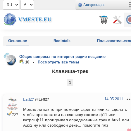
Авторизация
VMESTE.EU
Основное
Radiotalk
Пользовательско
Общие вопросы по интернет радио вещанию
10 •
Посмотреть все темы
Клавиша-трек
1
14.05.2011
Leff27
@Leff27
Можно ли как то при помощи скрипты или хз, сделать
чтобы при нажатии на клавишу скажем ф11 или
727
кнтрл+ф11 проигрывал определенные трек в Aux1 или
Aux2 ну или свободной деке... помогите плз