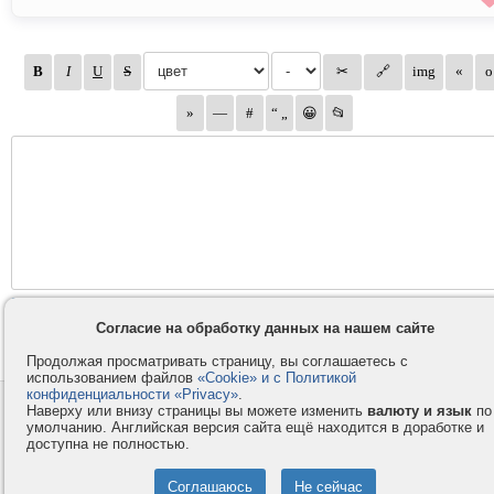
Согласие на обработку данных на нашем сайте
Продолжая просматривать страницу, вы соглашаетесь с
использованием файлов
«Cookie» и с Политикой
конфиденциальности «Privacy»
.
Контакты
Privacy и Cookie
Наверху или внизу страницы вы можете изменить
валюту и язык
по
умолчанию. Английская версия сайта ещё находится в доработке и
Компания
Правила и условия
доступна не полностью.
Услуги
Помощь
Как оплатить
Форумы