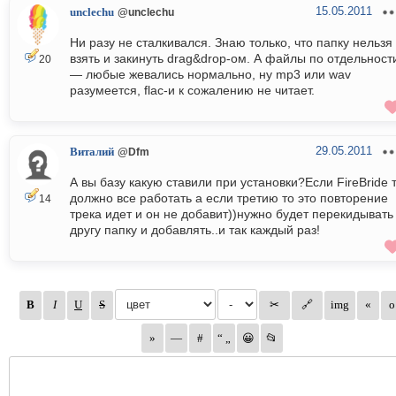
15.05.2011
unclechu
@unclechu
Ни разу не сталкивался. Знаю только, что папку нельзя
взять и закинуть drag&drop-ом. А файлы по отдельност
20
— любые жевались нормально, ну mp3 или wav
разумеется, flac-и к сожалению не читает.
29.05.2011
Виталий
@Dfm
А вы базу какую ставили при установки?Если FireBride 
должно все работать а если третию то это повторение
14
трека идет и он не добавит))нужно будет перекидывать
другу папку и добавлять..и так каждый раз!