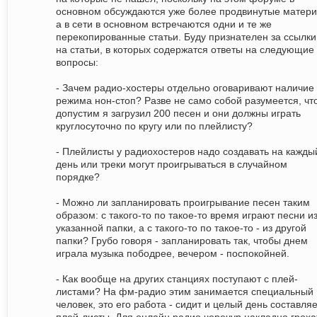
основном обсуждаются уже более продвинутые матери
а в сети в основном встречаются одни и те же
перекопированные статьи. Буду признателен за ссылки
на статьи, в которых содержатся ответы на следующие
вопросы:
- Зачем радио-хостеры отдельно оговаривают наличие
режима нон-стоп? Разве не само собой разумеется, чт
допустим я загрузил 200 песен и они должны играть
круглосуточно по кругу или по плейлисту?
- Плейлисты у радиохостеров надо создавать на кажды
день или треки могут проигрываться в случайном
порядке?
- Можно ли запланировать проигрывание песен таким
образом: с такого-то по такое-то время играют песни и
указанной папки, а с такого-то по такое-то - из другой
папки? Грубо говоря - запланировать так, чтобы днем
играла музыка пободрее, вечером - поспокойней.
- Как вообще на других станциях поступают с плей-
листами? На фм-радио этим занимается специальный
человек, это его работа - сидит и целый день составля