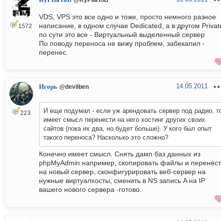
KyPIIaToB
VDS, VPS это все одно и тоже, просто немного разное
написание, в одном случае Dedicated, а в другом Privat
1572
по сути это все - Виртуальный выделенный сервер
По поводу переноса не вижу проблем, забекапил -
перенес.
14.05.2011
Игорь
@devilben
И еще подумал - если уж арендовать сервер под радио, т
223
имеет смысл перенести на него хостинг других своих
сайтов (пока их два, но будет больше). У кого был опыт
такого переноса? Насколько это сложно?
Конечно имеет смысл. Снять дамп баз данных из
phpMyAdmin например, скопировать файлы и перенес
на новый сервер, сконфигурировать веб-сервер на
нужные виртуалхосты, сменить в NS запись A на IP
вашего нового сервера -готово.