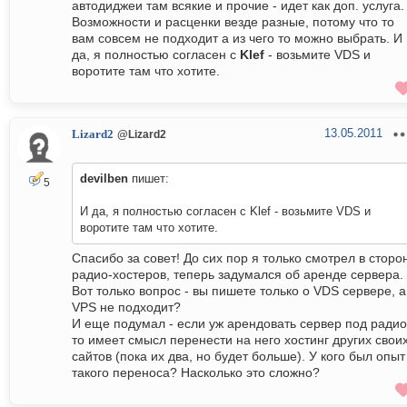
автодиджеи там всякие и прочие - идет как доп. услуга.
Возможности и расценки везде разные, потому что то
вам совсем не подходит а из чего то можно выбрать. И
да, я полностью согласен с
Klef
- возьмите VDS и
воротите там что хотите.
13.05.2011
Lizard2
@Lizard2
devilben
пишет:
5
И да, я полностью согласен с Klef - возьмите VDS и
воротите там что хотите.
Спасибо за совет! До сих пор я только смотрел в сторо
радио-хостеров, теперь задумался об аренде сервера.
Вот только вопрос - вы пишете только о VDS сервере, а
VPS не подходит?
И еще подумал - если уж арендовать сервер под радио
то имеет смысл перенести на него хостинг других свои
сайтов (пока их два, но будет больше). У кого был опыт
такого переноса? Насколько это сложно?