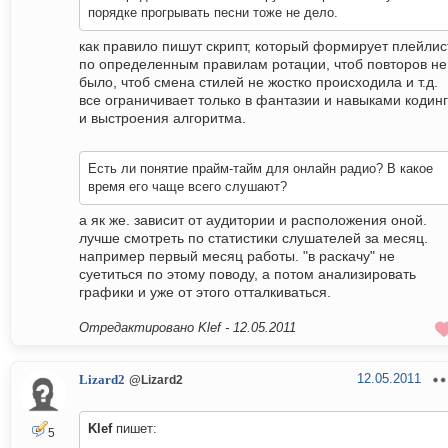
порядке прогрывать песни тоже не дело.
как правило пишут скрипт, который формирует плейлис
по определенным правилам ротации, чтоб повторов не
было, чтоб смена стилей не жостко происходила и т.д.
все ограничивает только в фантазии и навыками кодин
и выстроения алгоритма.
Есть ли понятие прайм-тайм для онлайн радио? В какое
время его чаще всего слушают?
а як же. зависит от аудитории и расположения оной.
лучше смотреть по статистики слушателей за месяц.
например первый месяц работы. "в раскачу" не
суетиться по этому поводу, а потом анализировать
графики и уже от этого отталкиваться.
Отредактировано Klef -
12.05.2011
12.05.2011
Lizard2
@Lizard2
Klef
пишет:
5