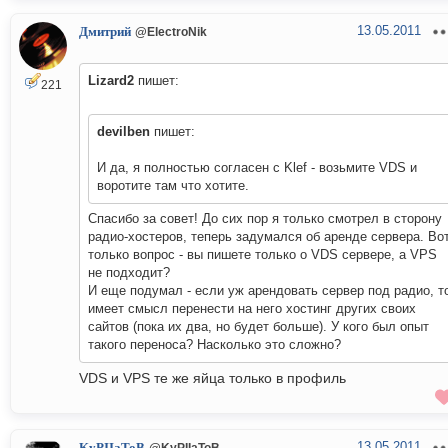
13.05.2011
Дмитрий
@ElectroNik
Lizard2
пишет:
221
devilben
пишет:
И да, я полностью согласен с Klef - возьмите VDS и
воротите там что хотите.
Спасибо за совет! До сих пор я только смотрел в сторону
радио-хостеров, теперь задумался об аренде сервера. Во
только вопрос - вы пишете только о VDS сервере, а VPS
не подходит?
И еще подумал - если уж арендовать сервер под радио, т
имеет смысл перенести на него хостинг других своих
сайтов (пока их два, но будет больше). У кого был опыт
такого переноса? Насколько это сложно?
VDS и VPS те же яйца только в профиль
13.05.2011
@KyPIIaToB