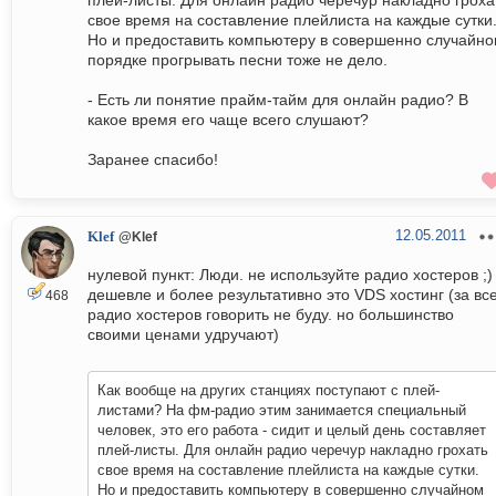
плей-листы. Для онлайн радио черечур накладно гроха
свое время на составление плейлиста на каждые сутки
Но и предоставить компьютеру в совершенно случайн
порядке прогрывать песни тоже не дело.
- Есть ли понятие прайм-тайм для онлайн радио? В
какое время его чаще всего слушают?
Заранее спасибо!
12.05.2011
Klef
@Klef
нулевой пункт: Люди. не используйте радио хостеров ;)
дешевле и более результативно это VDS хостинг (за вс
468
радио хостеров говорить не буду. но большинство
своими ценами удручают)
Как вообще на других станциях поступают с плей-
листами? На фм-радио этим занимается специальный
человек, это его работа - сидит и целый день составляет
плей-листы. Для онлайн радио черечур накладно грохать
свое время на составление плейлиста на каждые сутки.
Но и предоставить компьютеру в совершенно случайном