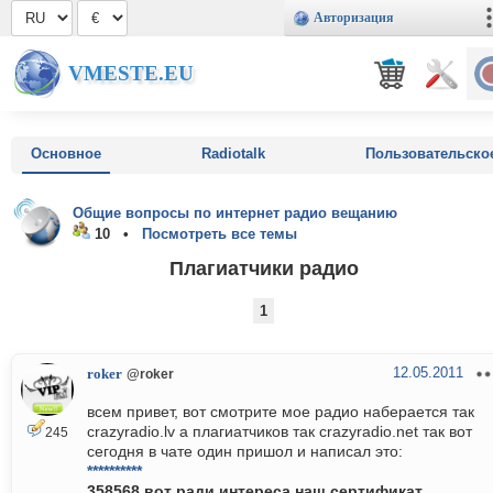
Авторизация
VMESTE.EU
Основное
Radiotalk
Пользовательско
Общие вопросы по интернет радио вещанию
10 •
Посмотреть все темы
Плагиатчики радио
1
12.05.2011
roker
@roker
всем привет, вот смотрите мое радио наберается так
crazyradio.lv а плагиатчиков так crazyradio.net так вот
245
сегодня в чате один пришол и написал это:
**********
358568 вот ради интереса наш сертификат.