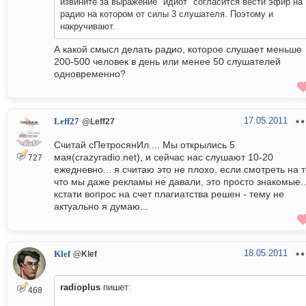
извините за выражение "идиот" согласится вести эфир на
радио на котором от силы 3 слушателя. Поэтому и
накручивают.
А какой смысл делать радио, которое слушает меньше
200-500 человек в день или менее 50 слушателей
одновременно?
17.05.2011
Leff27
@Leff27
Считай сПетросянИл.... Мы открылись 5
мая(crazyradio.net), и сейчас нас слушают 10-20
727
ежедневно... я считаю это не плохо, если смотреть на 
что мы даже рекламы не давали, это просто знакомые..
кстати вопрос на счет плагиатства решен - тему не
актуально я думаю...
18.05.2011
Klef
@Klef
radioplus
пишет:
468