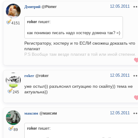
12.05.2011
Дмитрий
@Pioner
roker
пишет:
4151
как понимаю писать надо хостеру домена так? =)
Регистратору, хостеру и то ЕСЛИ сможеш доказать что
плагиат
P.S Вообще там везде плагиат в той или иной степени.
12.05.2011
roker
@roker
уже остыл)) разъяснил ситуацию по скайпу)) тема не
актуальна))
245
12.05.2011
максим
@максим
roker
пишет:
89