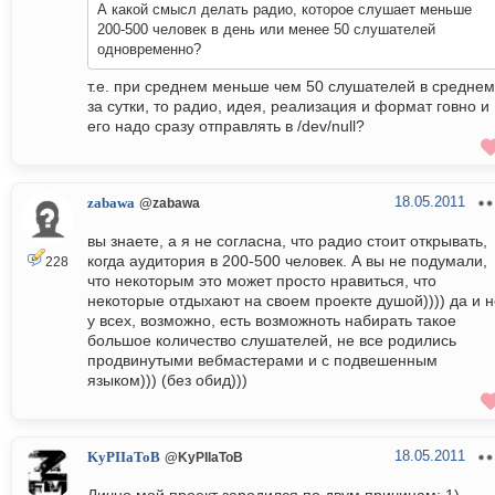
А какой смысл делать радио, которое слушает меньше
200-500 человек в день или менее 50 слушателей
одновременно?
т.е. при среднем меньше чем 50 слушателей в среднем
за сутки, то радио, идея, реализация и формат говно и
его надо сразу отправлять в /dev/null?
18.05.2011
zabawa
@zabawa
вы знаете, а я не согласна, что радио стоит открывать,
когда аудитория в 200-500 человек. А вы не подумали,
228
что некоторым это может просто нравиться, что
некоторые отдыхают на своем проекте душой)))) да и н
у всех, возможно, есть возможноть набирать такое
большое количество слушателей, не все родились
продвинутыми вебмастерами и с подвешенным
языком))) (без обид)))
18.05.2011
KyPIIaToB
@KyPIIaToB