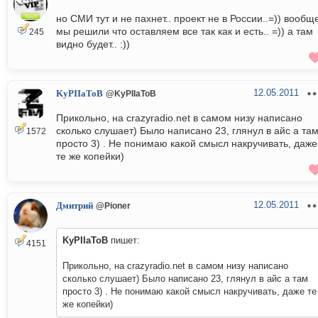
но СМИ тут и не пахнет.. проект не в России..=)) вообщ
мы решили что оставляем все так как и есть.. =)) а там
245
видно будет.. :))
12.05.2011
KyPIIaToB
@KyPIIaToB
Прикольно, на crazyradio.net в самом низу написано
сколько слушает) Было написано 23, глянул в айс а та
1572
просто 3) . Не понимаю какой смысл накручивать, даже
те же копейки)
12.05.2011
Дмитрий
@Pioner
KyPIIaToB
пишет:
4151
Прикольно, на crazyradio.net в самом низу написано
сколько слушает) Было написано 23, глянул в айс а там
просто 3) . Не понимаю какой смысл накручивать, даже те
же копейки)