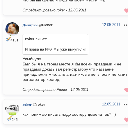
что бы вы сделали будь на моём месте? =))
Отредактировано roker -
12.05.2011
12.05.2011
Дмитрий
@Pioner
roker
пишет:
4151
И права на Имя Мы уже выкупили!
Улыбнуло.
Был бы я на твоем месте я бы всеми правдами и не
правдами доказывал регистратору что название
принадлежит мне, а плагиатчиков в печь, если не катит
регистратор хостер,
Отредактировано Pioner -
12.05.2011
12.05.2011
roker
@roker
как понимаю писать надо хостеру домена так? =)
245