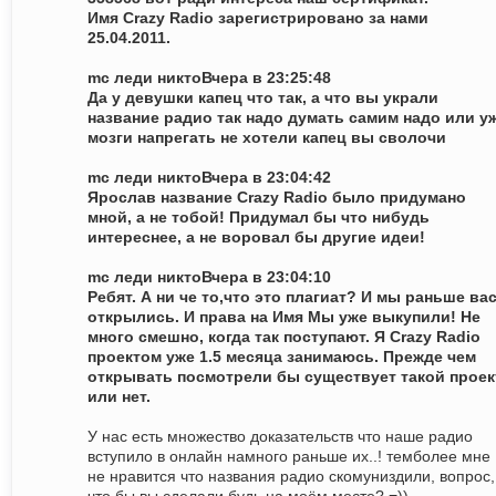
Имя Crazy Radio зарегистрировано за нами
25.04.2011.
mc леди никтоВчера в 23:25:48
Да у девушки капец что так, а что вы украли
название радио так надо думать самим надо или у
мозги напрегать не хотели капец вы сволочи
mc леди никтоВчера в 23:04:42
Ярослав название Crazy Radio было придумано
мной, а не тобой! Придумал бы что нибудь
интереснее, а не воровал бы другие идеи!
mc леди никтоВчера в 23:04:10
Ребят. А ни че то,что это плагиат? И мы раньше ва
открылись. И права на Имя Мы уже выкупили! Не
много смешно, когда так поступают. Я Crazy Radio
проектом уже 1.5 месяца занимаюсь. Прежде чем
открывать посмотрели бы существует такой проек
или нет.
У нас есть множество доказательств что наше радио
вступило в онлайн намного раньше их..! темболее мне
не нравится что названия радио скомуниздили, вопрос,