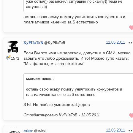
уже остыл)) разъяснил ситуацию по скайпу)) тема не
актуальна))
оставь свою аську помогу уничтожить конкурентов и
плагиатчиков канечно за $ естествено
12.05.2011
KyPIIaToB
@KyPIIaToB
Если Вы это имя не зарегали, допустим в СМИ, можно
забыть что либо доказывать. И то! Можно тупо казать:
1572
"Мы фанаты, мы зла не хотим".
максим
пишет:
оставь свою аську помогу уничтожить конкурентов и
плагиатчиков канечно за $ естествено
З.Ы. Не люблю умников хаЦкеров.
Отредактировано KyPIIaToB -
12.05.2011
12.05.2011
roker
@roker