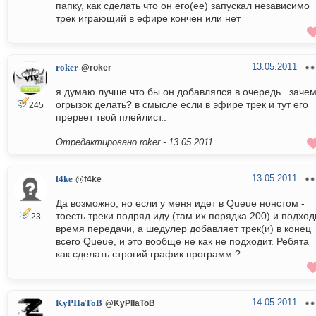
папку, как сделать что он его(ее) запускал независимо
трек играющий в ефире кончен или нет
13.05.2011
roker
@roker
я думаю лучше что бы он добавлялся в очередь.. заче
огрызок делать? в смысле если в эфире трек и тут его
245
прервет твой плейлист..
Отредактировано roker -
13.05.2011
13.05.2011
f4ke
@f4ke
Да возможно, но если у меня идет в Queue нонстом -
тоесть треки подряд иду (там их порядка 200) и подход
23
время передачи, а шедулер добавляет трек(и) в конец
всего Queue, и это вообще не как не подходит. Ребята
как сделать строгий график программ ?
14.05.2011
KyPIIaToB
@KyPIIaToB