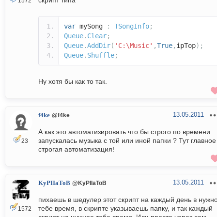
скрипт типа
1572
var
mySong
:
TSongInfo
;
Queue
.
Clear
;
Queue
.
AddDir
(
'С:\Music'
,
True
,
ipTop
);
Queue
.
Shuffle
;
Ну хотя бы как то так.
13.05.2011
f4ke
@f4ke
А как это автоматизировать что бы строго по времени
запускалась музыка с той или иной папки ? Тут главное
23
строгая автоматизация!
13.05.2011
KyPIIaToB
@KyPIIaToB
пихаешь в шедулер этот скрипт на каждый день в нужн
тебе время, в скрипте указываешь папку, и так каждый
1572