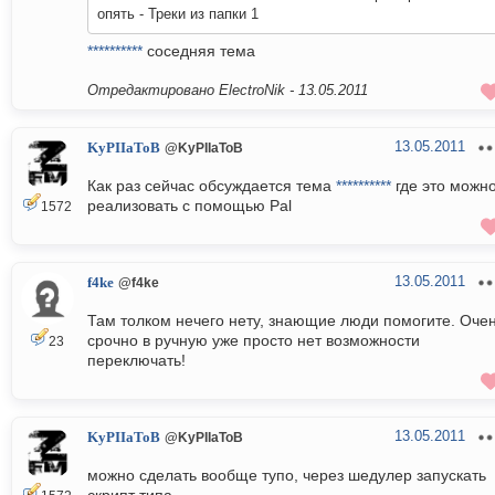
опять - Треки из папки 1
**********
соседняя тема
Отредактировано ElectroNik -
13.05.2011
13.05.2011
KyPIIaToB
@KyPIIaToB
Как раз сейчас обсуждается тема
**********
где это можн
реализовать с помощью Pal
1572
13.05.2011
f4ke
@f4ke
Там толком нечего нету, знающие люди помогите. Оче
срочно в ручную уже просто нет возможности
23
переключать!
13.05.2011
KyPIIaToB
@KyPIIaToB
можно сделать вообще тупо, через шедулер запускать