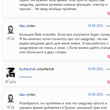
скрипт на нужное тебе время. Или просто через сам
шедулер, допиши ручками нужные функции, очистку и
прочее... Не вижу вообще проблем
13.05.2011
f4ke
@f4ke
Большое Вам спасибо. Если все получится будет супер
Я бы конечно хотел почитать про это шедулер, так как
23
радио вещание дело для меня новое. И как работать с
шедулером не очень и знаю :) Если можно дайте стать
или объясните в двух словах.
13.05.2011
KyPIIaToB
@KyPIIaToB
**********
1572
13.05.2011
f4ke
@f4ke
Разобрался, но проблема в том что шедулер просто в
указано время добавляет в Queue, указаный трек или
23