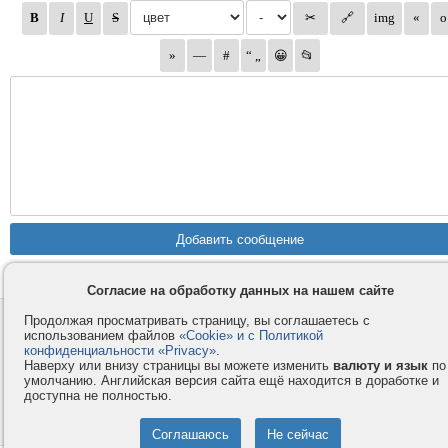
Согласие на обработку данных на нашем сайте
Продолжая просматривать страницу, вы соглашаетесь с
Контакты
Privacy и Cookie
использованием файлов
«Cookie» и с Политикой
Компания
Правила и условия
конфиденциальности «Privacy»
.
Наверху или внизу страницы вы можете изменить
валюту и язык
по
Услуги
Помощь
умолчанию. Английская версия сайта ещё находится в доработке и
Как оплатить
Форумы
доступна не полностью.
© 2008-2026
VMESTE.EU
- Все права защищены.