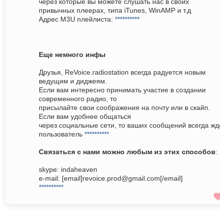
через которые вы можете слушать нас в своих
привычных плеерах, типа iTunes, WinAMP и т.д
Адрес M3U плейлиста:
**********
Еще немного инфы
Друзья, ReVoice.radiostation всегда радуется новым
ведущим и диджеям.
Если вам интересно принимать участие в создании
современного радио, то
присылайте свои соображения на почту или в скайп.
Если вам удобнее общаться
через социальные сети, то ваших сообщений всегда жд
пользователь
**********
Связаться с нами можно любым из этих способов
:
skype: indaheaven
e-mail: [email]revoice.prod@gmail.com[/email]
**********