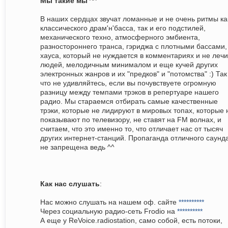
Мы такие мы
^^
В наших сердцах звучат ломанные и не очень ритмы ка
классического драм'н'басса, так и его подстилей,
механического техно, атмосферного эмбиента,
разностороннего транса, гэриджа с плотными бассами,
хауса, который не нуждается в комментариях и не лечи
людей, мелодичным минималом и еще кучей других
электронных жанров и их "предков" и "потомства" :) Так
что не удивляйтесь, если вы почувствуете огромную
разницу между темпами трэков в репертуаре нашего
радио. Мы стараемся отбирать самые качественные
трэки, которые не лидируют в мировых топах, которые 
показывают по телевизору, не ставят на FM волнах, и
считаем, что это именно то, что отличает нас от тысяч
других интернет-станций. Пропаганда отличного саунд
не запрещена ведь ^^
Как нас слушать
:
Нас можно слушать на нашем оф. сайте
**********
Через социальную радио-сеть Frodio на
**********
А еще у ReVoice.radiostation, само собой, есть потоки,