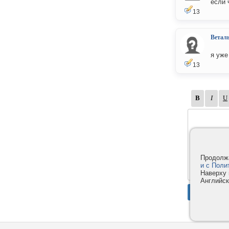
если 
13
Ветал
я уже
13
Продолжа
и с Поли
Наверху 
Английск