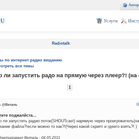
Автор
EU
Услуги
Инст
Radiotalk
ы по интернет радио вещанию
отреть все темы
 ли запустить радо на прямую через плеер?! (на 
1
0
ь
@Веталь
ите поджалйста...
 ли запустить радио поток(SHOUTcast) нарямую через проигрователь(на
вание файла?!если можно то как?!(Через какой скрипт и гдеего взять?! )
актировано Веталь -
06.05.2011