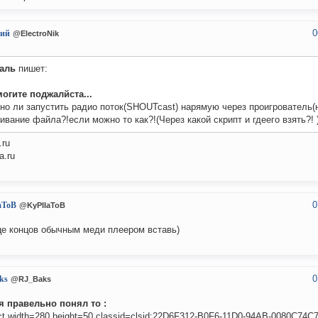
0
ий
@ElectroNik
таль
пишет:
огите поджалйста...
о ли запустить радио поток(SHOUTcast) нарямую через проигрователь(н
ивание файла?!если можно то как?!(Через какой скрипт и гдеего взять?! 
.ru
a.ru
0
aToB
@KyPIIaToB
це концов обычным меди плеером вставь)
0
ks
@RJ_Baks
я правельно понял то :
ct width=280 height=50 classid=clsid:22D6F312-B0F6-11D0-94AB-0080C74C