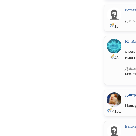
Ветал
дак к
13
RJ_Ba
у мен
именн
43
Добав
может
Дмитр
Пряму
4151
Ветал