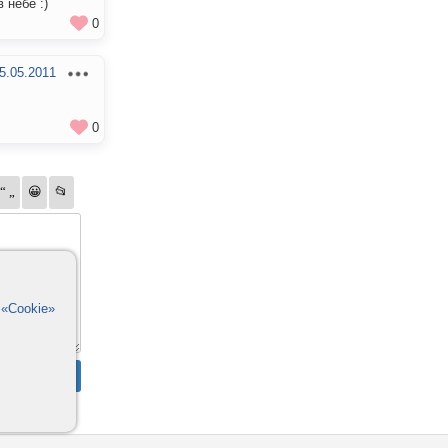
 небе :)
0
5.05.2011
0
в
«Cookie»