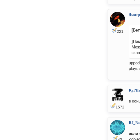
Дмитр
[Ве
221
]
Пом
Можн
скач
uppod
playra
KyPII
в кон
1572
RJ_Ba
если 
<obje
43