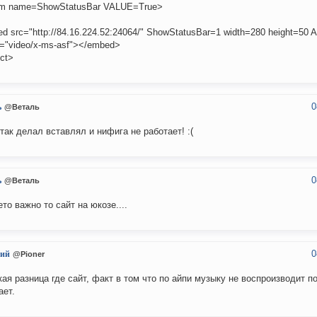
m name=ShowStatusBar VALUE=True>
d src="http://84.16.224.52:24064/" ShowStatusBar=1 width=280 height=50 A
"video/x-ms-asf"></embed>
ect>
0
ь
@Веталь
 так делал вставлял и нифига не работает! :(
0
ь
@Веталь
ето важно то сайт на юкозе....
0
ий
@Pioner
кая разница где сайт, факт в том что по айпи музыку не воспроизводит п
ает.