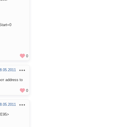
Start=0
0
8.05.2011
от address to
0
8.05.2011
7E95>