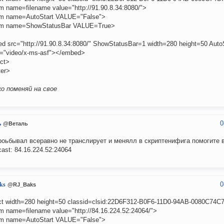
m name=filename value="http://91.90.8.34:8080/">
m name=AutoStart VALUE="False">
m name=ShowStatusBar VALUE=True>
d src="http://91.90.8.34:8080/" ShowStatusBar=1 width=280 height=50 Auto
"video/x-ms-asf"></embed>
ect>
ter>
о поменяй на свое
0
ь
@Веталь
роьбывал всеравно не транслирует и менялл в скриптенифига помогите в
cast: 84.16.224.52:24064
0
ks
@RJ_Baks
ct width=280 height=50 classid=clsid:22D6F312-B0F6-11D0-94AB-0080C74C
m name=filename value="http://84.16.224.52:24064/">
m name=AutoStart VALUE="False">