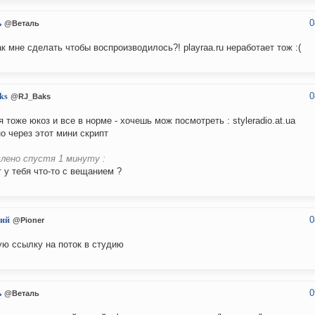
0
ь
@Веталь
ак мне сделать чтобы воспроизводилось?! playraa.ru неработает тож :(
0
ks
@RJ_Baks
я тоже юкоз и все в норме - хочешь мож посмотреть : styleradio.at.ua
о через этот мини скрипт
лено спустя 1 минуту :
 у тебя что-то с вещанием ?
0
ий
@Pioner
ю ссылку на поток в студию
0
ь
@Веталь