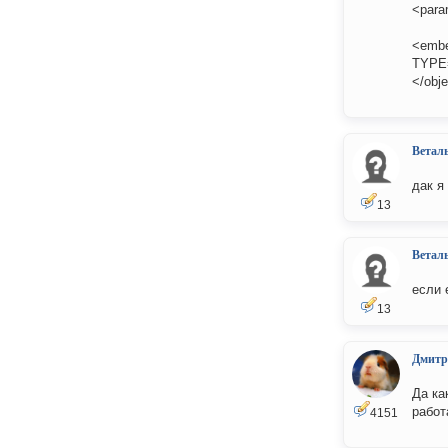
<para
<embe
TYPE=
</obj
Ветал
дак я
13
Ветал
если 
13
Дмитр
Да ка
работ
4151