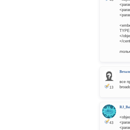
<para
<para
<para
<embe
TYPE=
</obj
</cen
тольк
Ветал
все п
broad
13
RJ_Ba
<obje
<para
43
<para