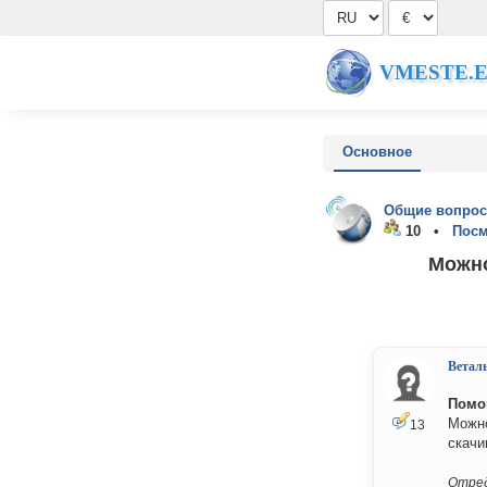
VMESTE.
Основное
Общие вопрос
10 •
Посм
Можно
Ветал
Помог
Можно
13
скачи
Отред