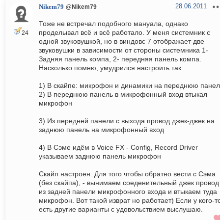
28.06.2011
Nikem79
@Nikem79
Тоже не встречал подобного мануала, однако
проделывал всё и всё работало. У меня системник с
24
одной звуковушкой, но в виндовс 7 отображает две
звуковушки в зависимости от стороны системника 1-
Задняя панель компа, 2- передняя панель компа.
Насколько помню, умудрился настроить так:
1) В скайпе: микрофон и динамики на переднюю панел
2) В переднюю панель в микрофонный вход втыкал
микрофон
3) Из передней панели с выхода провод джек-джек на
заднюю панель на микрофонный вход
4) В Сэме идём в Voice FX - Config, Record Driver
указываем заднюю панель микрофон
Скайп настроен. Для того чтобы обратно вести с Сэма
(без скайпа), - вынимаем соеденительный джек провод
из задней панели микрофонного входа и втыкаем туда
микрофон. Вот такой изврат но работает) Если у кого-т
есть другие варианты с удовольствием выслушаю.