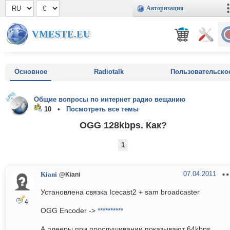
Авторизация
VMESTE.EU
Основное
Radiotalk
Пользовательско
Общие вопросы по интернет радио вещанию
10 •
Посмотреть все темы
OGG 128kbps. Как?
1
07.04.2011
Kiani
@Kiani
Установлена связка Icecast2 + sam broadcaster
4
OGG Encoder ->
**********
А плееры при прослушивании показывают 64kbps