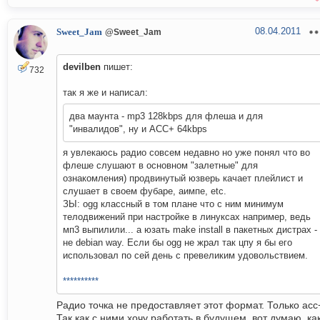
08.04.2011
Sweet_Jam
@Sweet_Jam
devilben
пишет:
732
так я же и написал:
два маунта - mp3 128kbps для флеша и для
"инвалидов", ну и ACC+ 64kbps
я увлекаюсь радио совсем недавно но уже понял что во
флеше слушают в основном "залетные" для
ознакомления) продвинутый юзверь качает плейлист и
слушает в своем фубаре, аимпе, etc.
ЗЫ: ogg классный в том плане что с ним минимум
телодвижений при настройке в линуксах например, ведь
мп3 выпилили... а юзать make install в пакетных дистрах -
не debian way. Если бы ogg не жрал так цпу я бы его
использовал по сей день с превеликим удовольствием.
**********
Радио точка не предоставляет этот формат. Только асс
Так как с ними хочу работать в будущем, вот думаю, ка