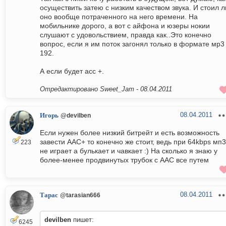
осуществить затею с низким качеством звука. И стоил л
оно вообще потраченного на него времени. На
мобильнике дорого, а вот с айфона и юзеры нокии
слушают с удовольствием, правда как..Это конечно
вопрос, если я им поток загонял только в формате мp3
192.
А если будет асс +.
Отредактировано Sweet_Jam -
08.04.2011
08.04.2011
Игорь
@devilben
Если нужен более низкий битрейт и есть возможность
завести AAC+ то конечно же стоит, ведь при 64kbps мп3
223
не играет а булькает и чавкает :) На сколько я знаю у
более-менее продвинутых трубок с AAC все путем
08.04.2011
Тарас
@tarasian666
devilben
пишет:
6245