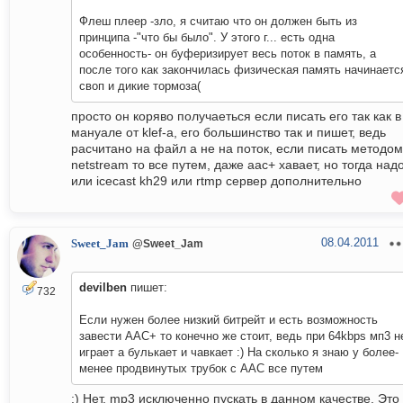
Флеш плеер -зло, я считаю что он должен быть из
принципа -"что бы было". У этого г... есть одна
особенность- он буферизирует весь поток в память, а
после того как закончилась физическая память начинаетс
своп и дикие тормоза(
просто он коряво получаеться если писать его так как в
мануале от klef-a, его большинство так и пишет, ведь
расчитано на файл а не на поток, если писать методом
netstream то все путем, даже aac+ хавает, но тогда над
или icecast kh29 или rtmp сервер дополнительно
08.04.2011
Sweet_Jam
@Sweet_Jam
devilben
пишет:
732
Если нужен более низкий битрейт и есть возможность
завести AAC+ то конечно же стоит, ведь при 64kbps мп3 н
играет а булькает и чавкает :) На сколько я знаю у более-
менее продвинутых трубок с AAC все путем
:) Нет, mp3 исключенно пускать в данном качестве. Это