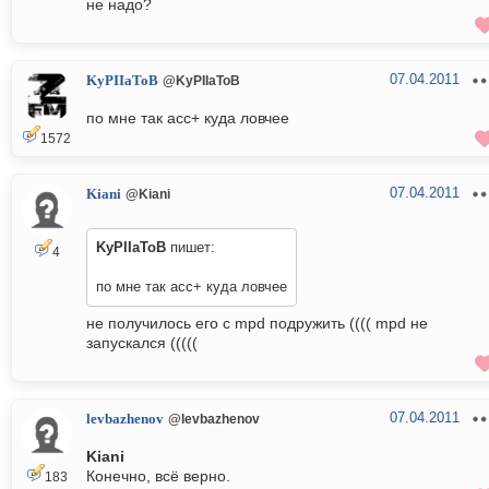
не надо?
07.04.2011
KyPIIaToB
@KyPIIaToB
по мне так acc+ куда ловчее
1572
07.04.2011
Kiani
@Kiani
KyPIIaToB
пишет:
4
по мне так acc+ куда ловчее
не получилось его с mpd подружить (((( mpd не
запускался (((((
07.04.2011
levbazhenov
@levbazhenov
Kiani
Конечно, всё верно.
183