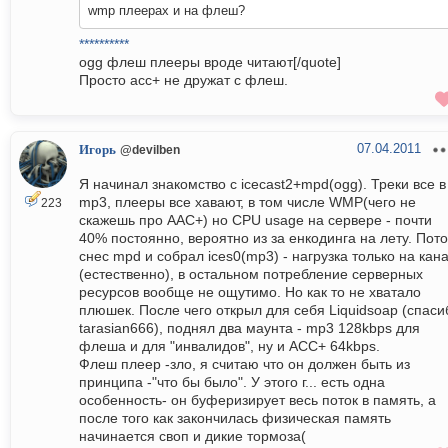
wmp плеерах и на флеш?
**********
ogg флеш плееры вроде читают[/quote]
Просто асс+ не дружат с флеш.
07.04.2011
Игорь
@devilben
Я начинал знакомство с icecast2+mpd(ogg). Треки все в
mp3, плееры все хавают, в том числе WMP(чего не
223
скажешь про AAC+) но CPU usage на сервере - почти
40% постоянно, вероятно из за енкодинга на лету. Пот
снес mpd и собрал ices0(mp3) - нагрузка только на кан
(естественно), в остальном потребление серверных
ресурсов вообще не ощутимо. Но как то не хватало
плюшек. После чего открыл для себя Liquidsoap (спаси
tarasian666), поднял два маунта - mp3 128kbps для
флеша и для "инвалидов", ну и ACC+ 64kbps.
Флеш плеер -зло, я считаю что он должен быть из
принципа -"что бы было". У этого г... есть одна
особенность- он буферизирует весь поток в память, а
после того как закончилась физическая память
начинается своп и дикие тормоза(