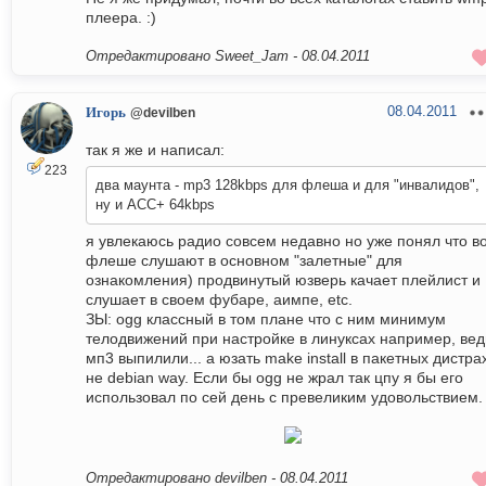
плеера. :)
Отредактировано Sweet_Jam -
08.04.2011
08.04.2011
Игорь
@devilben
так я же и написал:
223
два маунта - mp3 128kbps для флеша и для "инвалидов",
ну и ACC+ 64kbps
я увлекаюсь радио совсем недавно но уже понял что в
флеше слушают в основном "залетные" для
ознакомления) продвинутый юзверь качает плейлист и
слушает в своем фубаре, аимпе, etc.
ЗЫ: ogg классный в том плане что с ним минимум
телодвижений при настройке в линуксах например, вед
мп3 выпилили... а юзать make install в пакетных дистрах
не debian way. Если бы ogg не жрал так цпу я бы его
использовал по сей день с превеликим удовольствием.
Отредактировано devilben -
08.04.2011