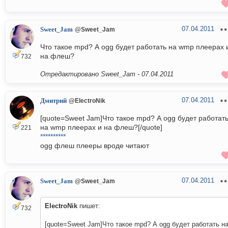
07.04.2011
Sweet_Jam
@Sweet_Jam
Что такое mpd? А ogg будет работать на wmp плеерах 
на флеш?
732
Отредактировано Sweet_Jam -
07.04.2011
07.04.2011
Дмитрий
@ElectroNik
[quote=Sweet Jam]Что такое mpd? А ogg будет работат
на wmp плеерах и на флеш?[/quote]
221
**********
ogg флеш плееры вроде читают
07.04.2011
Sweet_Jam
@Sweet_Jam
ElectroNik
пишет:
732
[quote=Sweet Jam]Что такое mpd? А ogg будет работать н