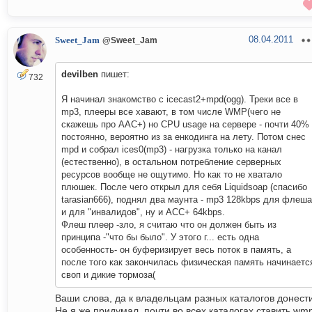
08.04.2011
Sweet_Jam
@Sweet_Jam
devilben
пишет:
732
Я начинал знакомство с icecast2+mpd(ogg). Треки все в
mp3, плееры все хавают, в том числе WMP(чего не
скажешь про AAC+) но CPU usage на сервере - почти 40%
постоянно, вероятно из за енкодинга на лету. Потом снес
mpd и собрал ices0(mp3) - нагрузка только на канал
(естественно), в остальном потребление серверных
ресурсов вообще не ощутимо. Но как то не хватало
плюшек. После чего открыл для себя Liquidsoap (спасибо
tarasian666), поднял два маунта - mp3 128kbps для флеша
и для "инвалидов", ну и ACC+ 64kbps.
Флеш плеер -зло, я считаю что он должен быть из
принципа -"что бы было". У этого г... есть одна
особенность- он буферизирует весь поток в память, а
после того как закончилась физическая память начинаетс
своп и дикие тормоза(
Ваши слова, да к владельцам разных каталогов донести
Не я же придумал, почти во всех каталогах ставить wm