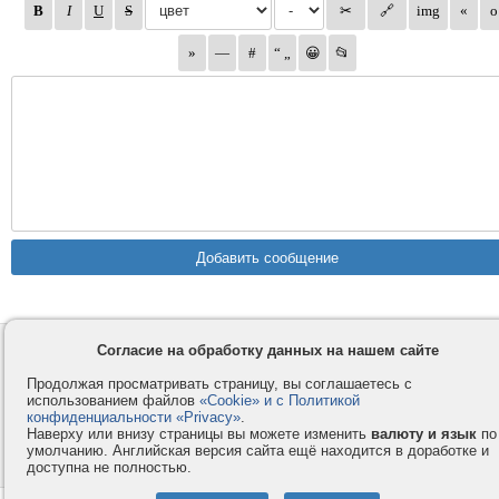
Согласие на обработку данных на нашем сайте
Контакты
Privacy и Cookie
Компания
Правила и условия
Продолжая просматривать страницу, вы соглашаетесь с
использованием файлов
«Cookie» и с Политикой
Услуги
Помощь
конфиденциальности «Privacy»
.
Как оплатить
Форумы
Наверху или внизу страницы вы можете изменить
валюту и язык
по
умолчанию. Английская версия сайта ещё находится в доработке и
© 2008-2026
VMESTE.EU
- Все права защищены.
доступна не полностью.