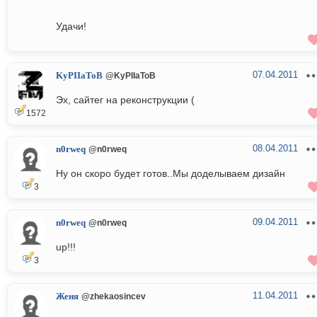
Удачи!
07.04.2011
KyPIIaToB
@KyPIIaToB
Эх, сайтег на реконструкции (
1572
08.04.2011
n0rweq
@n0rweq
Ну он скоро будет готов..Мы доделываем дизайн
3
09.04.2011
n0rweq
@n0rweq
up!!!
3
11.04.2011
Женя
@zhekaosincev