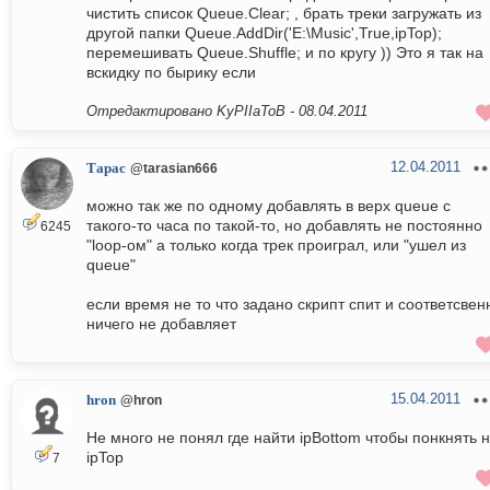
чистить список Queue.Clear; , брать треки загружать из
другой папки Queue.AddDir('E:\Music',True,ipTop);
перемешивать Queue.Shuffle; и по кругу )) Это я так на
вскидку по бырику если
Отредактировано KyPIIaToB -
08.04.2011
12.04.2011
Тарас
@tarasian666
можно так же по одному добавлять в верх queue с
такого-то часа по такой-то, но добавлять не постоянно
6245
"loop-ом" а только когда трек проиграл, или "ушел из
queue"
если время не то что задано скрипт спит и соответсвен
ничего не добавляет
15.04.2011
hron
@hron
Не много не понял где найти ipBottom чтобы понкнять 
ipTop
7