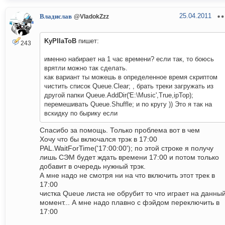
25.04.2011
Владислав
@VladokZzz
KyPIIaToB
пишет:
243
именно набирает на 1 час времени? если так, то боюсь
врятли можно так сделать.
как вариант ты можешь в определенное время скриптом
чистить список Queue.Clear; , брать треки загружать из
другой папки Queue.AddDir('E:\Music',True,ipTop);
перемешивать Queue.Shuffle; и по кругу )) Это я так на
вскидку по бырику если
Спасибо за помощь. Только проблема вот в чем
Хочу что бы включался трэк в 17:00
PAL.WaitForTime('17:00:00'); по этой строке я получу
лишь СЭМ будет ждать времени 17:00 и потом только
добавит в очередь нужный трэк.
А мне надо не смотря ни на что включить этот трек в
17:00
чистка Queue листа не обрубит то что играет на данны
момент... А мне надо плавно с фэйдом переключить в
17:00