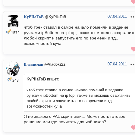
07.04.2011
KyPIIaToB
@KyPIIaToB
чтоб трек ставил в самое начало поменяй в задание
ручками ipBottom на ipTop, также ты можешь сварганит
1572
любой скрипт и запустить его по времени и тд..
возможностей куча
07.04.2011
Владислав
@VladokZzz
KyPIIaToB
пишет:
243
чтоб трек ставил в самое начало поменяй в задание
ручками ipBottom на ipTop, также ты можешь сварганить
любой скрипт и запустить его по времени и тд..
возможностей куча
Я не знаком с PAL скриптами... Может есть готовое
решение или где почитать для чайников?