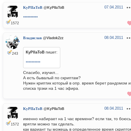
07.04.2011
KyPIIaToB
@KyPIIaToB
**********
1572
08.04.2011
Владислав
@VladokZzz
KyPIIaToB
пишет:
243
**********
Спасибо, изучил...
А есть бывалый по скриптам?
Нужен криптик который в опр. время берет рандомом и
списка трэки на 1 час эфира.
08.04.2011
KyPIIaToB
@KyPIIaToB
именно набирает на 1 час времени? если так, то боюсь
врятли можно так сделать.
1572
как вариант ты можешь в определенное время скрипто