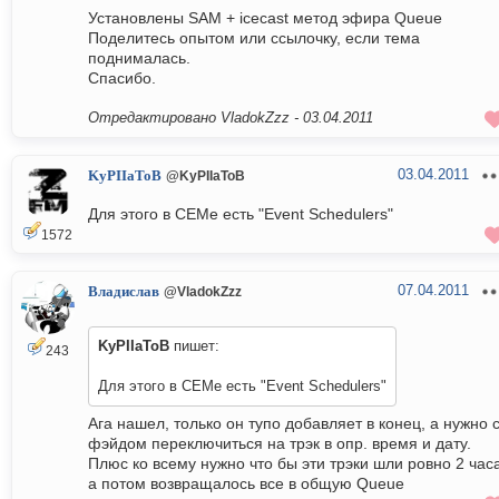
Установлены SAM + icecast метод эфира Queue
Поделитесь опытом или ссылочку, если тема
поднималась.
Спасибо.
Отредактировано VladokZzz -
03.04.2011
03.04.2011
KyPIIaToB
@KyPIIaToB
Для этого в СЕМе есть "Event Schedulers"
1572
07.04.2011
Владислав
@VladokZzz
KyPIIaToB
пишет:
243
Для этого в СЕМе есть "Event Schedulers"
Ага нашел, только он тупо добавляет в конец, а нужно 
фэйдом переключиться на трэк в опр. время и дату.
Плюс ко всему нужно что бы эти трэки шли ровно 2 час
а потом возвращалось все в общую Queue