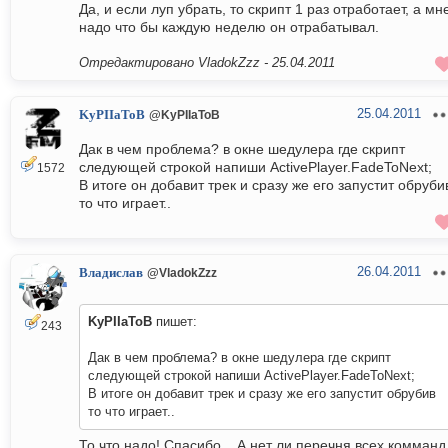
Да, и если луп убрать, то скрипт 1 раз отработает, а мн
надо что бы каждую неделю он отрабатывал.
Отредактировано VladokZzz -
25.04.2011
25.04.2011
KyPIIaToB
@KyPIIaToB
Дак в чем проблема? в окне шедулера где скрипт
следующей строкой напиши ActivePlayer.FadeToNext;
1572
В итоге он добавит трек и сразу же его запустит обруби
то что играет..
26.04.2011
Владислав
@VladokZzz
KyPIIaToB
пишет:
243
Дак в чем проблема? в окне шедулера где скрипт
следующей строкой напиши ActivePlayer.FadeToNext;
В итоге он добавит трек и сразу же его запустит обрубив
то что играет..
То что надо! Спасибо... А нет ли перечня всех комманд