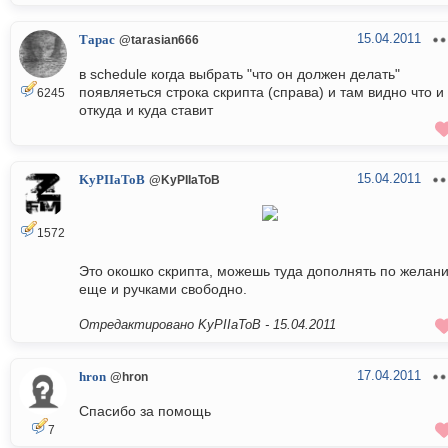
15.04.2011
Тарас
@tarasian666
в schedule когда выбрать "что он должен делать"
появляеться строка скрипта (справа) и там видно что и
6245
откуда и куда ставит
15.04.2011
KyPIIaToB
@KyPIIaToB
1572
Это окошко скрипта, можешь туда дополнять по желан
еще и ручками свободно.
Отредактировано KyPIIaToB -
15.04.2011
17.04.2011
hron
@hron
Спасибо за помощь
7