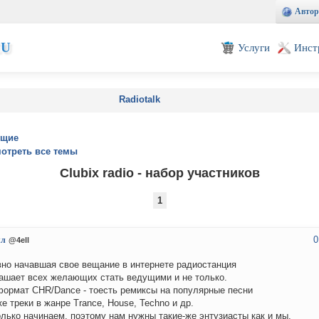
Автор
EU
Услуги
Инст
Radiotalk
ущие
отреть все темы
Clubix radio - набор участников
1
0
лл
@4ell
но начавшая свое вещание в интернете радиостанция
ашает всех желающих стать ведущими и не только.
ормат CHR/Dance - тоесть ремиксы на популярные песни
же треки в жанре Trance, House, Techno и др.
лько начинаем, поэтому нам нужны такие-же энтузиасты как и мы,