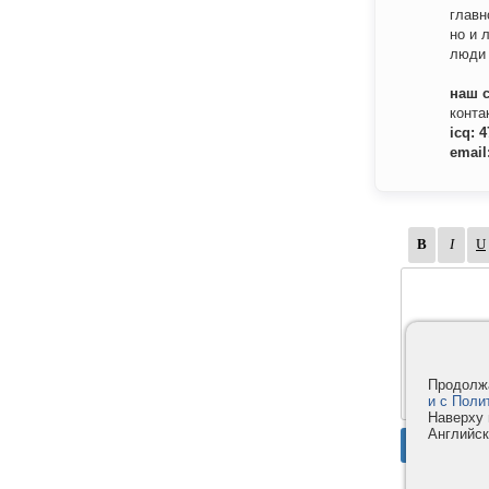
главн
но и 
люди 
наш 
конта
icq: 
email
Продолжа
и с Поли
Наверху 
Английск