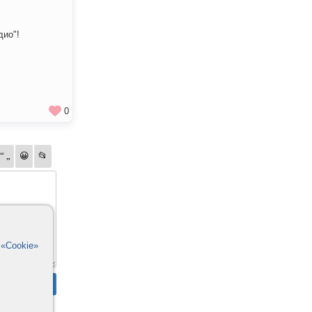
дио"!
0
в
«Cookie»