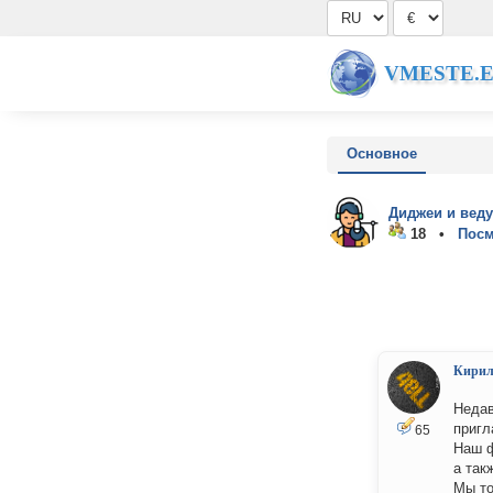
VMESTE.
Основное
Диджеи и вед
18 •
Посм
Кири
Недав
пригл
65
Наш ф
а так
Мы то