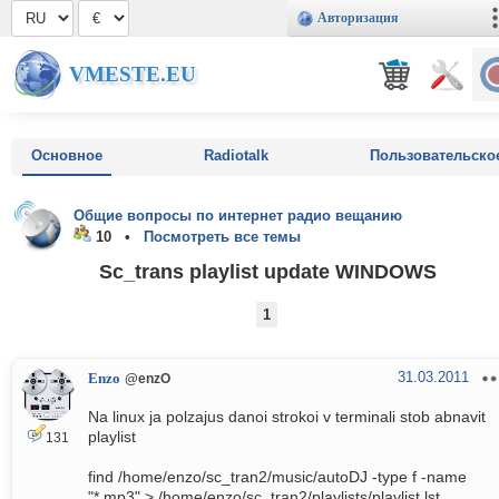
Авторизация
VMESTE.EU
Основное
Radiotalk
Пользовательско
Общие вопросы по интернет радио вещанию
10 •
Посмотреть все темы
Sc_trans playlist update WINDOWS
1
31.03.2011
Enzo
@enzO
Na linux ja polzajus danoi strokoi v terminali stob abnavit
playlist
131
find /home/enzo/sc_tran2/music/autoDJ -type f -name
"*.mp3" > /home/enzo/sc_tran2/playlists/playlist.lst