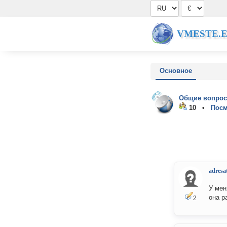
VMESTE.
Основное
Общие вопрос
10 •
Посм
adresa
У мен
она р
2