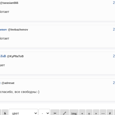
2
@tarasian666
ботает
2
henov
@levbazhenov
ботает
2
aToB
@KyPIIaToB
шет
2
t
@adresat
спасибо, все свободны:-)