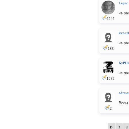
Тарас
не ра
6245
levbaz
не ра
183
KyPII
не па
1572
adresa
Всем 
2