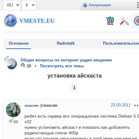
Авторизация
VMESTE.EU
Основное
Radiotalk
Пользовательско
Общие вопросы по интернет радио вещанию
10 •
Посмотреть все темы
установка айскаста
1
23.03.2011
максим
@максим
ребят есть сервер впс операцыоная сестема Debian 5.
x32
89
нужно установить айскаст и показать как добовлять
радиостанцые плочe 400р
если что пишите свои кантакты в этой теме или мне на