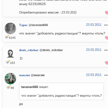
аську 621918625
Отредактировано максим -
23.03.2011
23.03.2011
Тарас
@tarasian666
что значит "добовлять радиостанцые"? маунты чтоль?
6245
23.03.2011
denis_eskobar
@denis_eskobar
:D
163
23.03.2011
максим
@максим
tarasian666
пишет:
89
что значит "добовлять радиостанцые"? маунты чтоль?
да