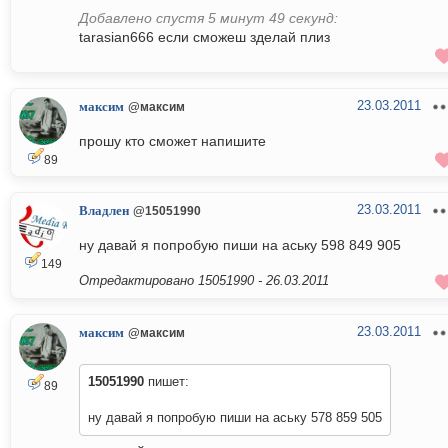
Добавлено спустя 5 минут 49 секунд:
tarasian666 если сможеш зделай плиз
23.03.2011
максим
@максим
прошу кто сможет напишите
89
23.03.2011
Владлен
@15051990
ну давай я попробую пиши на аську 598 849 905
149
Отредактировано 15051990 -
26.03.2011
23.03.2011
максим
@максим
15051990
пишет:
89
ну давай я попробую пиши на аську 578 859 505