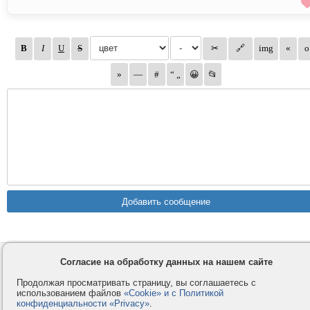
Контакты
Privacy и Cookie
Согласие на обработку данных на нашем сайте
Компания
Правила и условия
Продолжая просматривать страницу, вы соглашаетесь с
использованием файлов
«Cookie» и с Политикой
Услуги
Помощь
конфиденциальности «Privacy»
.
Как оплатить
Форумы