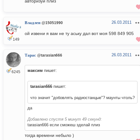
авторизуй плиз
26.03.2011
Владлен
@15051990
ой извени я вам не ту аську дал вот моя 598 849 905
149
26.03.2011
Тарас
@tarasian666
максим
пишет:
6245
tarasian666
пишет:
что значит "добовлять радиостанцые"? маунты чтоль?
да
Добавлено спустя 5 минут 49 секунд:
tarasian666 если сможеш зделай плиз
тогда времени небыло )