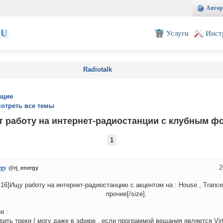
Автор
EU
Услуги
Инст
Radiotalk
ущие
отреть все темы
т работу на интернет-радиостанции с клубным ф
1
2
rgy
@rj_energy
=16]Ищу работу на интернет-радиостанцию с акцентом на : House , Trance 
прочие[/size].
я :
дить треки ( могу даже в эфире , если программой вещания является Virt