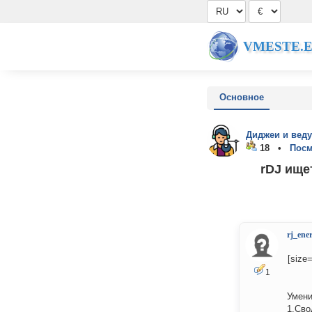
VMESTE.
Основное
Диджеи и вед
18 •
Посм
rDJ ище
rj_ene
[size
1
Умени
1.Сво