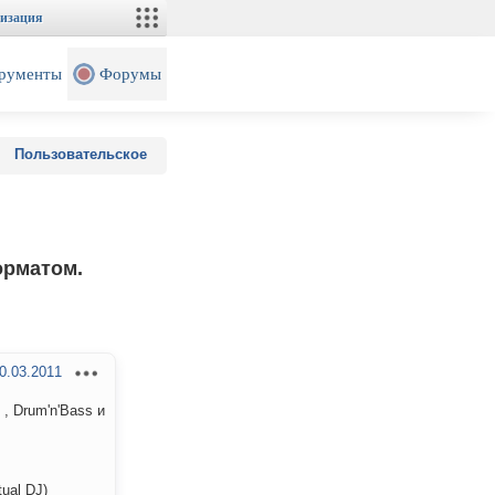
изация
рументы
Форумы
Пользовательское
орматом.
0.03.2011
, Drum'n'Bass и
ual DJ)