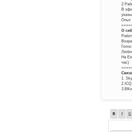
2.Раб
В эфир
указы
Опыт 
====
О себ
Работ
Возра
Голос
Люблю
На Ete
час)
====
Связа
1. Sk
2.ICQ
3.ВКон