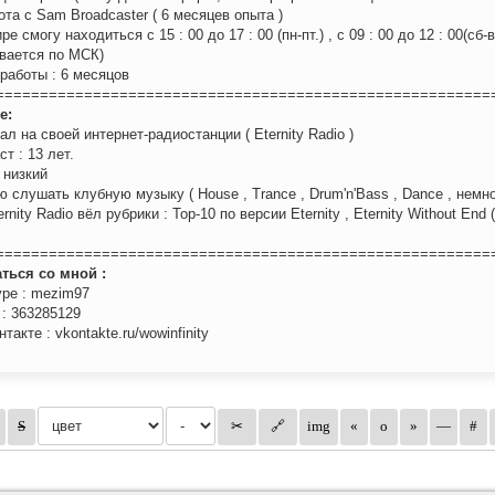
ота с Sam Broadcaster ( 6 месяцев опыта )
е смогу находиться с 15 : 00 до 17 : 00 (пн-пт.) , с 09 : 00 до 12 : 00(сб-
вается по МСК)
работы : 6 месяцов
========================================================
е:
ал на своей интернет-радиостанции ( Eternity Radio )
ст : 13 лет.
 низкий
 слушать клубную музыку ( House , Trance , Drum'n'Bass , Dance , немно
rnity Radio вёл рубрики : Top-10 по версии Eternity , Eternity Without End 
========================================================
ться со мной :
ype : mezim97
 : 363285129
такте : vkontakte.ru/wowinfinity