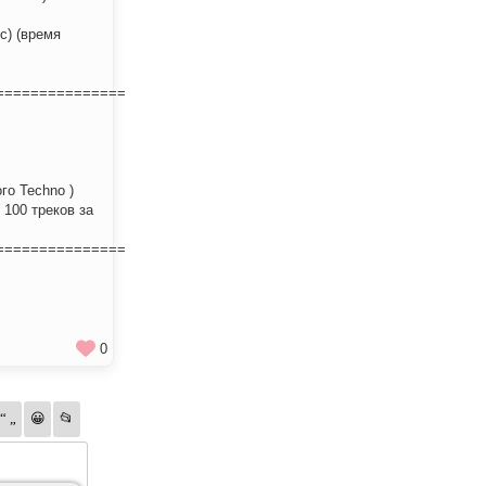
вс) (время
===============
го Techno )
( 100 треков за
===============
0