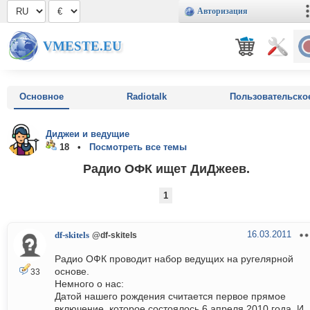
Авторизация
VMESTE.EU
Основное
Radiotalk
Пользовательско
Диджеи и ведущие
18 •
Посмотреть все темы
Радио ОФК ищет ДиДжеев.
1
16.03.2011
df-skitels
@df-skitels
Радио ОФК проводит набор ведущих на ругелярной
основе.
33
Немного о нас:
Датой нашего рождения считается первое прямое
включение, которое состоялось 6 апреля 2010 года. И