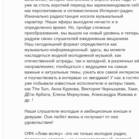
уже за столь короткий период мы зарекомендовали себ
как перспективное и оптимистичное Интернет-радио.
Изначально радиостанция носила музыкальный
характер. Наши эфиры выходили нечасто и в
определенно время. Но, пройдя сложные
преобразования, мы вышли на новый уровень и теперь
радуем своих слушателей ежедневным вещанием.
Наш сегодняшний формат определяется как
музыкально-информационный: здесь, вы можете
насладиться модной молодежной музыкой, как
отечественной эстрады, так и западной, в различных е
направлениях; пообщаться с ведущими на самые
важные и актуальные темы, узнать все самоё интересн
и поучаствовать в интервью со звездами! У нас в гостях
уже побывали известные исполнители и актеры такие,
как The Sun, Анна Куркова, Виктория Чернышева, Хаки,
ДЕти Арбата, Елена Меркулова, Александра Живова и
др. !
Наши слушатели молодые и амбициозные юноши и
девушки. Они любят жизнь и получают от нее
удовольствие!
ОФК «Лови волну» -это не только молодое радио,