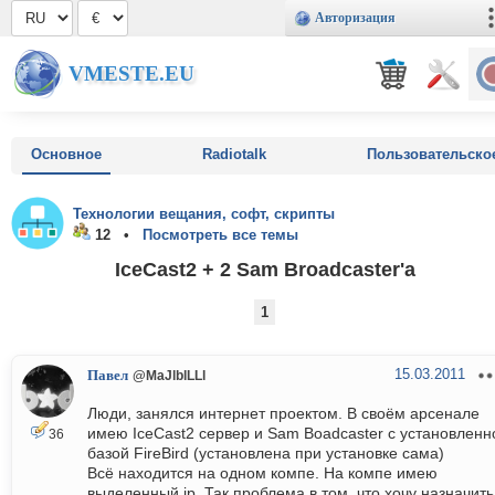
Авторизация
VMESTE.EU
Основное
Radiotalk
Пользовательско
Технологии вещания, софт, скрипты
12 •
Посмотреть все темы
IceCast2 + 2 Sam Broadcaster'a
1
15.03.2011
Павел
@MaJlblLLl
Люди, занялся интернет проектом. В своём арсенале
имею IceCast2 сервер и Sam Boadcaster с установленн
36
базой FireBird (установлена при установке сама)
Всё находится на одном компе. На компе имею
выделенный ip. Так проблема в том, что хочу назначить