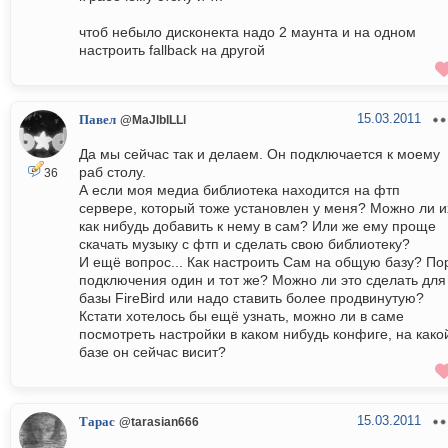
чтоб небыло дисконекта надо 2 маунта и на одном
настроить fallback на другой
15.03.2011
Павел
@MaJlblLLl
Да мы сейчас так и делаем. Он подключается к моему
раб столу.
36
А если моя медиа библиотека находится на фтп
сервере, который тоже установлен у меня? Можно ли и
как нибудь добавить к нему в сам? Или же ему проще
скачать музыку с фтп и сделать свою библиотеку?
И ещё вопрос... Как настроить Сам на общую базу? По
подключения один и тот же? Можно ли это сделать для
базы FireBird или надо ставить более продвинутую?
Кстати хотелось бы ещё узнать, можно ли в саме
посмотреть настройки в каком нибудь конфиге, на како
базе он сейчас висит?
15.03.2011
Тарас
@tarasian666