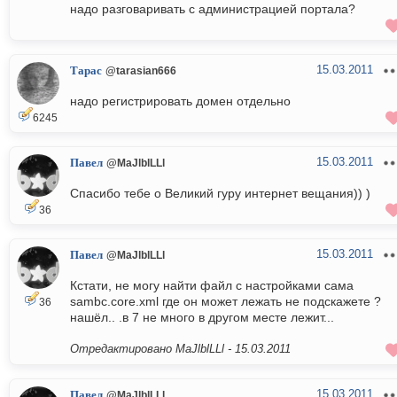
надо разговаривать с администрацией портала?
15.03.2011
Тарас
@tarasian666
надо регистрировать домен отдельно
6245
15.03.2011
Павел
@MaJlblLLl
Спасибо тебе о Великий гуру интернет вещания)) )
36
15.03.2011
Павел
@MaJlblLLl
Кстати, не могу найти файл с настройками сама
sambc.core.xml где он может лежать не подскажете ?
36
нашёл.. .в 7 не много в другом месте лежит...
Отредактировано MaJlblLLl -
15.03.2011
15.03.2011
Павел
@MaJlblLLl