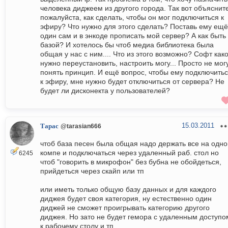
человека диджеем из другого города. Так вот объяснит
пожалуйста, как сделать, чтобы он мог подключиться к
эфиру? Что нужно для этого сделать? Поставь ему ещё
один сам и в энкоде прописать мой сервер? А как быть
базой? И хотелось бы чтоб медиа библиотека была
общая у нас с ним.... Что из этого возможно? Софт как
нужно переустановить, настроить могу... Просто не мог
понять принцип. И ещё вопрос, чтобы ему подключить
к эфиру, мне нужно будет отключиться от сервера? Не
будет ли дисконекта у пользователей?
15.03.2011
Тарас
@tarasian666
чтоб база песен была общая надо держать все на одн
компе и подключаться через удаленный раб. стол но
6245
чтоб "говорить в микрофон" без бубна не обойдеться,
прийдеться через скайп или тп
или иметь только общую базу данных и для каждого
диджея будет своя категория, ну естественно один
диджей не сможет проигрывать категорию другого
диджея. Но зато не будет гемора с удаленным доступо
к рабочему столу и тп