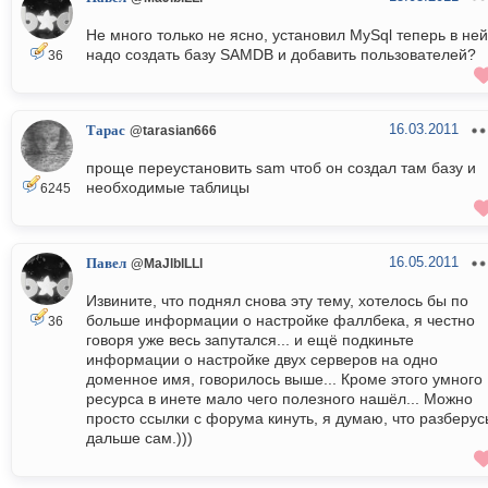
Не много только не ясно, установил MySql теперь в ней
надо создать базу SAMDB и добавить пользователей?
36
16.03.2011
Тарас
@tarasian666
проще переустановить sam чтоб он создал там базу и
необходимые таблицы
6245
16.05.2011
Павел
@MaJlblLLl
Извините, что поднял снова эту тему, хотелось бы по
больше информации о настройке фаллбека, я честно
36
говоря уже весь запутался... и ещё подкиньте
информации о настройке двух серверов на одно
доменное имя, говорилось выше... Кроме этого умного
ресурса в инете мало чего полезного нашёл... Можно
просто ссылки с форума кинуть, я думаю, что разберус
дальше сам.)))