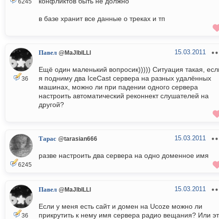
конфликтов быть не должно
6245
в базе хранит все данные о треках и тп
15.03.2011
Павел
@MaJlblLLl
Ещё один маленький вопросик))))) Ситуация такая, есл
я подниму два IceCast сервера на разных удалённых
36
машинах, можно ли при падении одного сервера
настроить автоматический реконнект слушателей на
другой?
15.03.2011
Тарас
@tarasian666
разве настроить два сервера на одно доменное имя
6245
15.03.2011
Павел
@MaJlblLLl
Если у меня есть сайт и домен на Ucozе можно ли
прикрутить к нему имя сервера радио вещания? Или э
36