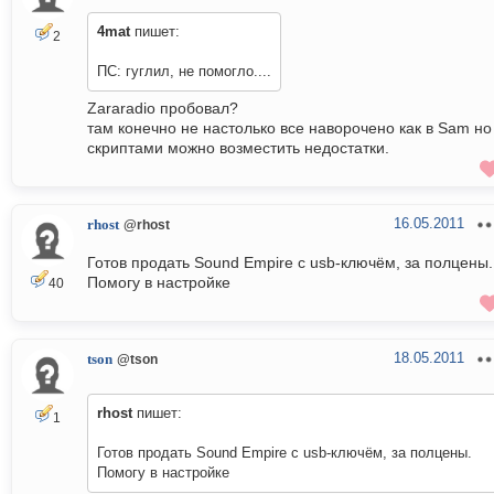
4mat
пишет:
2
ПС: гуглил, не помогло....
Zararadio пробовал?
там конечно не настолько все наворочено как в Sam но
скриптами можно возместить недостатки.
16.05.2011
rhost
@rhost
Готов продать Sound Empire с usb-ключём, за полцены.
Помогу в настройке
40
18.05.2011
tson
@tson
rhost
пишет:
1
Готов продать Sound Empire с usb-ключём, за полцены.
Помогу в настройке