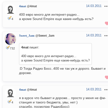
14.03.2011
4mat
@4mat
400 евро много для интернет-радио...
а кроме Sound Empire еще какие-нибудь есть?
4
14.03.2011
Sweet_Jam
@Sweet_Jam
4mat
пишет:
732
400 евро много для интернет-радио...
а кроме Sound Empire еще какие-нибудь есть?
:D Тогда Радио Босс..400 не так уж и дорого. Бывает и
дороже.
14.03.2011
4mat
@4mat
я в курсе что бывает и дороже... просто у меня не фм-
станция и такого бюджета, увы, нет )
4
спасибо, посмотрю РадиоБосс)