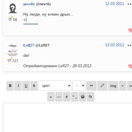
12.03.2011
nevr0z
@nevr0z
Ну люди, ну елкин дрын...
=)
58
**********
13.03.2011
Leff27
@Leff27
del
727
Отредактировано Leff27 -
28.03.2012