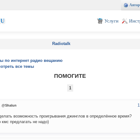
Автор
EU
Услуги
Инст
Radiotalk
ы по интернет радио вещанию
отреть все темы
ПОМОГИТЕ
1
1
n
@Shalun
делать возможность проигрывания джинглов в определённое время?
 кмс предлагать не надо)