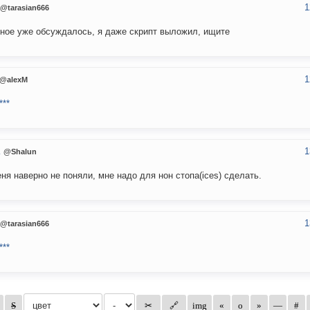
1
@tarasian666
ное уже обсуждалось, я даже скрипт выложил, ищите
1
@alexM
***
1
n
@Shalun
ня наверно не поняли, мне надо для нон стопа(ices) сделать.
1
@tarasian666
***