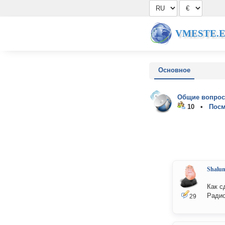
VMESTE.
Основное
Общие вопрос
10 •
Посм
Shalu
Как с
Радио
29