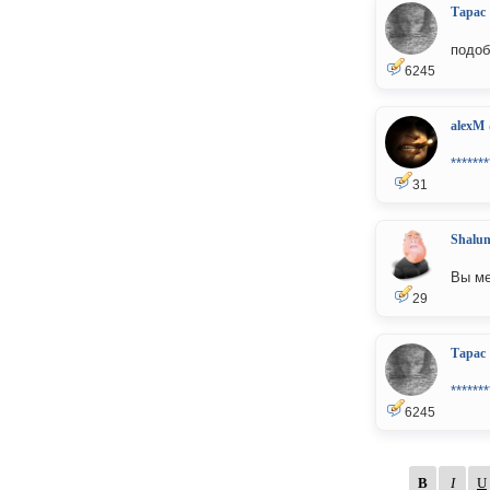
Тарас
подоб
6245
alexM
*******
31
Shalu
Вы ме
29
Тарас
*******
6245