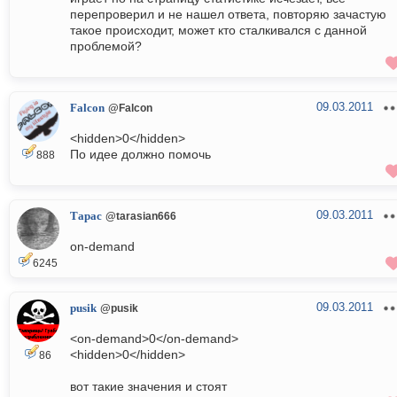
перепроверил и не нашел ответа, повторяю зачастую
такое происходит, может кто сталкивался с данной
проблемой?
09.03.2011
Falcon
@Falcon
<hidden>0</hidden>
По идее должно помочь
888
09.03.2011
Тарас
@tarasian666
on-demand
6245
09.03.2011
pusik
@pusik
<on-demand>0</on-demand>
<hidden>0</hidden>
86
вот такие значения и стоят