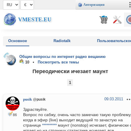
Авторизация
VMESTE.EU
Основное
Radiotalk
Пользовательско
Общие вопросы по интернет радио вещанию
10 •
Посмотреть все темы
Переодически ичезает маунт
1
09.03.2011
pusik
@pusik
Здраствуйте.
Вопрос по сабжу, очень часто замечаю такую проблему
86
когда в эфир (live) выходит ведущий то зачастую на
странице
**********
маунт (nonstop) исчезает, физически 
играет но на страницу статистике исчезает, все