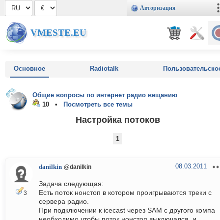
Авторизация
VMESTE.EU
Основное
Radiotalk
Пользовательско
Общие вопросы по интернет радио вещанию
10 •
Посмотреть все темы
Настройка потоков
1
08.03.2011
danilkin
@danilkin
Задача следующая:
Есть поток нонстоп в котором проигрываются треки с
3
сервера радио.
При подключении к icecast через SAM с другого компа
необходимо чтобы поток нонстоп выключался, и